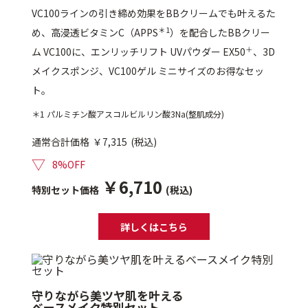
ベストコスメ受賞商品
VC100ラインの引き締め効果をBBクリームでも叶えるた
＊1
め、高浸透ビタミンC（APPS
）を配合したBBクリー
＋
ム VC100に、エンリッチリフト UVパウダー EX50
、3D
メイクスポンジ、VC100ゲル ミニサイズのお得なセッ
メイク・ボディ・ヘアケア
ト。
＊1 パルミチン酸アスコルビルリン酸3Na(整肌成分)
キャンペーン情報
通常合計価格
￥7,315
(税込)
▽
8%OFF
通販限定商品
￥6,710
特別セット価格
(税込)
クーポン＆ポイント
詳しくはこちら
アウトレット商品
守りながら美ツヤ肌を叶える
ベースメイク特別セット