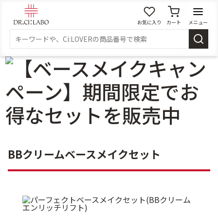
お気に入り
カート
メニュー
ログイン
新規会員登録
マイページ
スキンケア
商品カテゴリーから探す
メイク落とし
洗顔
BBクリームベースメイクセット
角質・導入美容液
化粧水
乳液
美容液