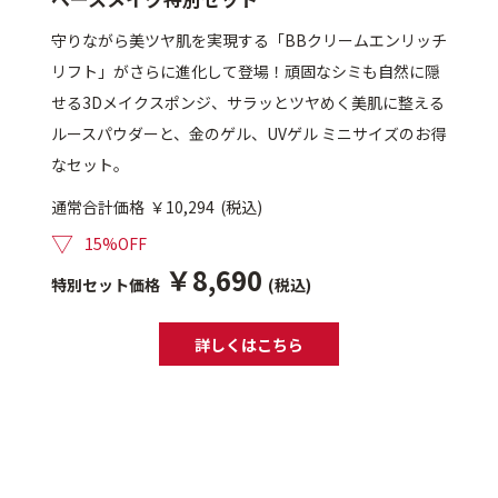
守りながら美ツヤ肌を実現する「BBクリームエンリッチ
定期便
リフト」がさらに進化して登場！頑固なシミも自然に隠
せる3Dメイクスポンジ、サラッとツヤめく美肌に整える
定期便
ルースパウダーと、金のゲル、UVゲル ミニサイズのお得
なセット。
通常合計価格
￥10,294
(税込)
ブランド情報
▽
15%OFF
￥8,690
特別セット価格
(税込)
ショッピングガイド
詳しくはこちら
お電話でもご注文いただけます
0120-371-217
9時〜21時 / 年中無休