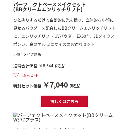
パーフェクトベースメイクセット
(BBクリームエンリッチリフト)
ゲル
クリーム
ひと塗りするだけで自動的に光を操り、立体的な小顔に
見せるパウダーを配合したBBクリームエンリッチリフト
UVケア
マスク
＋
に、エンリッチリフト UVパウダー EX50
、3Dメイクス
ポンジ、金のゲル ミニサイズのお得なセット。
商品カテゴリーから探す TOP
小顔：メイク効果
通常合計価格
￥8,644
(税込)
プロダクトラインから探す
▽
18%OFF
VC100ライン
エンリッチリフトライン
エンリッチ
メディカリフトライン
￥7,040
センシティブライン
特別セット価格
(税込)
モイスチャーライン
ブライトニングライン
詳しくはこちら
プロダクトライン TOP
お悩みから探す