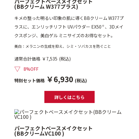
パーフェクトベースメイクセット
(BBクリーム W377プラス)
乾燥
くすみ
キメの整った明るい印象の肌に導くBBクリーム W377プ
＋
ラスに、エンリッチリフト UVパウダー EX50
、3Dメイ
シミ・そばかす
ゆるみ・ハリ
クスポンジ、美白ゲル ミニサイズのお得なセット。
美白：メラニンの⽣成を抑え、シミ・ソバカスを防ぐこと
シワ
毛穴・キメ
通常合計価格
￥7,535
(税込)
▽
8%OFF
敏感・肌あれ
日焼け
￥6,930
特別セット価格
(税込)
お悩みから探す TOP
詳しくはこちら
トライアルキット
パーフェクトベースメイクセット
(BBクリームVC100 )