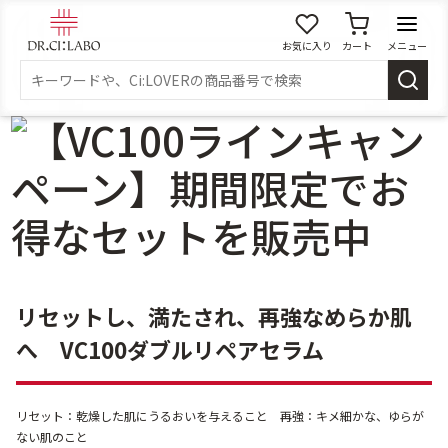
お気に入り
カート
メニュー
ログイン
新規会員登録
マイページ
スキンケア
商品カテゴリーから探す
メイク落とし
洗顔
リセットし、満たされ、再強なめらか肌
へ VC100ダブルリペアセラム
角質・導入美容液
化粧水
リセット：乾燥した肌にうるおいを与えること 再強：キメ細かな、ゆらが
乳液
美容液
ない肌のこと