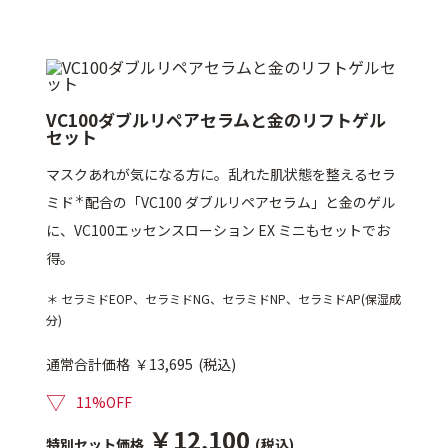
ゲル
クリーム
UVケア
マスク
VC100ダブルリペアセラムと金のリフトゲル
セット
商品カテゴリーから探す TOP
マスクあれが気になる方に。乱れた肌状態を整えるセラ
＊
ミド
配合の「VC100 ダブルリペアセラム」と金のゲル
に、VC100エッセンスローション EX ミニもセットでお
プロダクトラインから探す
得。
VC100ライン
エンリッチリフトライン
エンリッチ
メディカリフトライン
センシティブライン
＊ セラミドEOP、セラミドNG、セラミドNP、セラミドAP(保湿成
モイスチャーライン
ブライトニングライン
分)
プロダクトライン TOP
通常合計価格
￥13,695
(税込)
▽
11%OFF
￥12,100
お悩みから探す
特別セット価格
(税込)