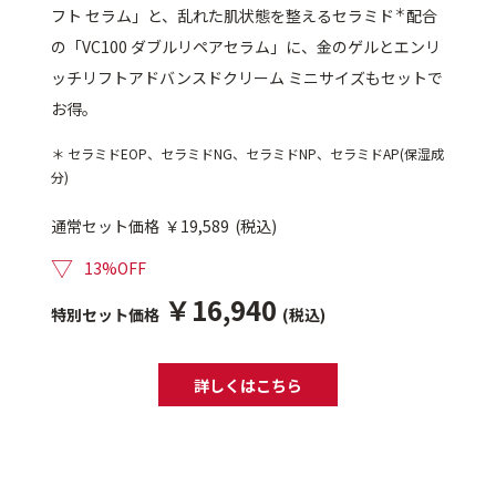
＊
フト セラム」と、乱れた肌状態を整えるセラミド
配合
の「VC100 ダブルリペアセラム」に、金のゲルとエンリ
定期便
ッチリフトアドバンスドクリーム ミニサイズもセットで
お得。
定期便
＊ セラミドEOP、セラミドNG、セラミドNP、セラミドAP(保湿成
分)
通常セット価格
￥19,589
(税込)
ブランド情報
▽
13%OFF
ショッピングガイド
￥16,940
特別セット価格
(税込)
お電話でもご注文いただけます
詳しくはこちら
0120-371-217
9時〜21時 / 年中無休