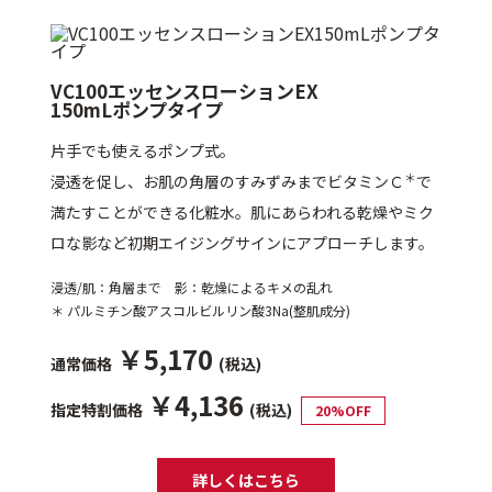
VC100エッセンスローションEX
150mLポンプタイプ
片手でも使えるポンプ式。
＊
浸透を促し、お肌の角層のすみずみまでビタミンＣ
で
満たすことができる化粧水。肌にあらわれる乾燥やミク
ロな影など初期エイジングサインにアプローチします。
浸透/肌：角層まで 影：乾燥によるキメの乱れ
＊ パルミチン酸アスコルビルリン酸3Na(整肌成分)
￥5,170
通常価格
(税込)
￥4,136
指定特割価格
(税込)
20%OFF
詳しくはこちら