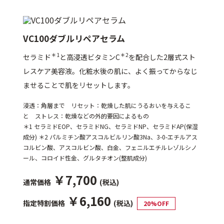
VC100ダブルリペアセラム
＊1
＊2
セラミド
と高浸透ビタミンC
を配合した2層式スト
レスケア美容液。化粧水後の肌に、よく振ってからなじ
ませることで肌をリセットします。
浸透：角層まで リセット：乾燥した肌にうるおいを与えるこ
と ストレス：乾燥などの外的要因によるもの
＊1 セラミドEOP、セラミドNG、セラミドNP、セラミドAP(保湿
成分) ＊2 パルミチン酸アスコルビルリン酸3Na、3-0-エチルアス
コルビン酸、アスコルビン酸、白金、フェニルエチルレゾルシノ
ール、コロイド性金、グルタチオン(整肌成分)
￥7,700
通常価格
(税込)
￥6,160
指定特割価格
(税込)
20%OFF