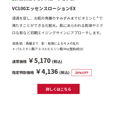
VC100エッセンスローションEX
＊
浸透を促し、お肌の角層のすみずみまでビタミンＣ
で
満たすことができる化粧水。肌にあらわれる乾燥やミク
ロな影など初期エイジングサインにアプローチします。
浸透/肌：角層まで 影：乾燥によるキメの乱れ
＊ パルミチン酸アスコルビルリン酸3Na(整肌成分)
￥5,170
通常価格
(税込)
￥4,136
指定特割価格
(税込)
20%OFF
詳しくはこちら