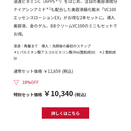
＊1
浸透ビタミンC（APPS
）をはじめ、注目の美容液成分
＊2
ナイアシンアミド
も配合した美容液級化粧水「VC100
エッセンスローションEX」がお得な2本セットに。導入
美容液、金のゲル、BBクリームVC100のミニもセットで
お得。
浸透：角層まで 導入：洗顔後の最初のステップ
＊1 パルミチン酸アスコルビルリン酸3Na(整肌成分) ＊2 整肌成
分
通常セット価格
￥12,659
(税込)
▽
18%OFF
￥10,340
特別セット価格
(税込)
詳しくはこちら