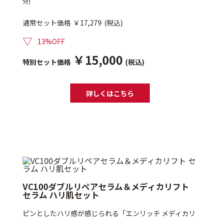
分)
ベストコスメ受賞商品
通常セット価格
￥17,279
(税込)
▽
13%OFF
メイク・ボディ・ヘアケア
￥15,000
特別セット価格
(税込)
キャンペーン情報
詳しくはこちら
通販限定商品
クーポン＆ポイント
VC100ダブルリペアセラム＆メディカリフト
セラム ハリ肌セット
アウトレット商品
ピンとしたハリ感が感じられる「エンリッチ メディカリ