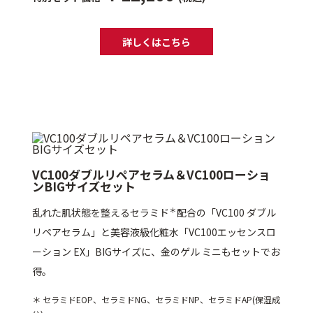
乾燥
くすみ
詳しくはこちら
シミ・そばかす
ゆるみ・ハリ
シワ
毛穴・キメ
敏感・肌あれ
日焼け
VC100ダブルリペアセラム＆VC100ローショ
ンBIGサイズセット
お悩みから探す TOP
＊
乱れた肌状態を整えるセラミド
配合の「VC100 ダブル
リペアセラム」と美容液級化粧水「VC100エッセンスロ
ーション EX」BIGサイズに、金のゲル ミニもセットでお
トライアルキット
得。
＊ セラミドEOP、セラミドNG、セラミドNP、セラミドAP(保湿成