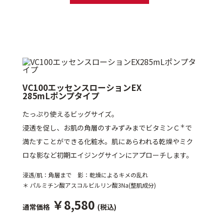
VC100エッセンスローションEX
285mLポンプタイプ
たっぷり使えるビッグサイズ。
＊
浸透を促し、お肌の角層のすみずみまでビタミンＣ
で
満たすことができる化粧水。肌にあらわれる乾燥やミク
ロな影など初期エイジングサインにアプローチします。
浸透/肌：角層まで 影：乾燥によるキメの乱れ
＊ パルミチン酸アスコルビルリン酸3Na(整肌成分)
￥8,580
通常価格
(税込)