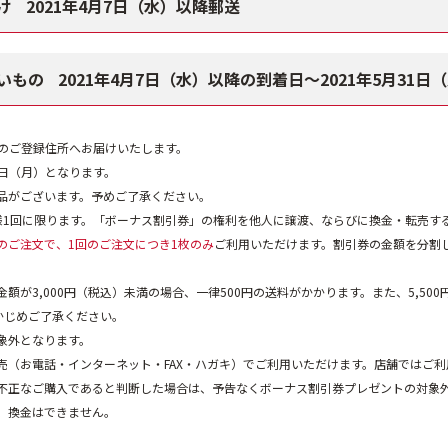
け
2021年4月7日（水）以降郵送
いもの
2021年4月7日（水）以降の到着日〜
2021年5月31日
点のご登録住所へお届けいたします。
1日（月）となります。
品がございます。予めご了承ください。
様1回に限ります。「ボーナス割引券」の権利を他人に譲渡、ならびに換金・転売す
のご注文で、1回のご注文につき1枚のみ
ご利用いただけます。割引券の金額を分割
額が3,000円（税込）未満の場合、一律500円の送料がかかります。また、5,50
かじめご了承ください。
象外となります。
売（お電話・インターネット・FAX・ハガキ）でご利用いただけます。店舗ではご
不正なご購入であると判断した場合は、予告なくボーナス割引券プレゼントの対象
、換金はできません。