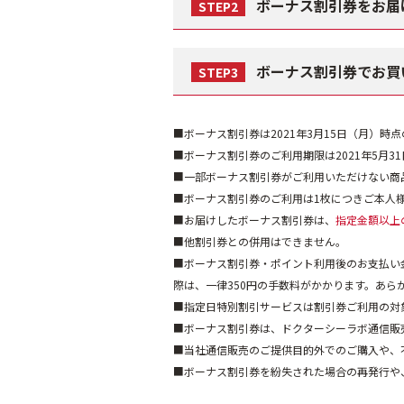
ボーナス割引券をお届
STEP2
ボーナス割引券でお買
STEP3
■ボーナス割引券は2021年3月15日（月）時
■ボーナス割引券のご利用期限は2021年5月3
■一部ボーナス割引券がご利用いただけない商
■ボーナス割引券のご利用は1枚につきご本人
■お届けしたボーナス割引券は、
指定金額以上
■他割引券との併用はできません。
■ボーナス割引券・ポイント利用後のお支払い金
際は、一律350円の手数料がかかります。あら
■指定日特別割引サービスは割引券ご利用の対
■ボーナス割引券は、ドクターシーラボ通信販
■当社通信販売のご提供目的外でのご購入や、
■ボーナス割引券を紛失された場合の再発行や