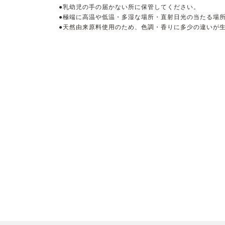
●乳幼児の手の届かない所に保管してください。
●極端に高温や低温・多湿な場所・直射日光の当たる場
●天然由来原料使用のため、色調・香りに多少の違いが