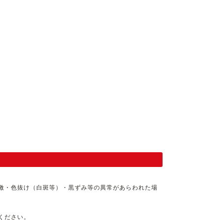
激・色抜け（白斑等）・黒ずみ等の異常があらわれた場
ください。