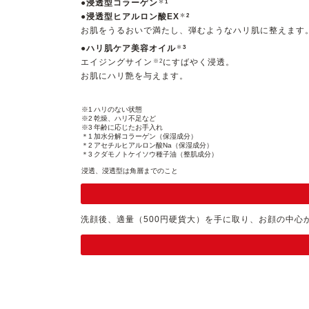
＊
●浸透型コラーゲン
1
＊
●浸透型ヒアルロン酸EX
2
お肌をうるおいで満たし、弾むようなハリ肌に整えます
＊
●ハリ肌ケア美容オイル
3
エイジングサイン
にすばやく浸透。
※2
お肌にハリ艶を与えます。
※1
ハリのない状態
※2
乾燥、ハリ不足など
※3
年齢に応じたお手入れ
＊1
加水分解コラーゲン（保湿成分）
＊2
アセチルヒアルロン酸Na（保湿成分）
＊3
クダモノトケイソウ種子油（整肌成分）
浸透、浸透型は角層までのこと
洗顔後、適量（500円硬貨大）を手に取り、お顔の中