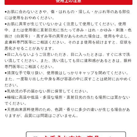
使用上の注意
●お肌に合わないときや、傷・はれもの・湿しん・かぶれ等のある部位
には使用をおやめください。
●お肌に異常が生じていないかよく注意して使用してください。使用
中、または使用後に直射日光に当たって赤み・はれ・かゆみ・刺激・色
抜け（白斑等）・黒ずみ等の異常があらわれた場合は、使用を中止し、
皮膚科専門医等にご相談ください。そのまま使用を続けますと、症状を
悪化させることがあります。
●目に入らないようご注意いただき、目に入ったときは、すぐに水で洗
い流してください。また、洗い流しても目に違和感があるときは、眼科
専門医等にご相談ください。
●清潔な手で取り扱い、使用後はしっかりキャップを閉めてください。
また、一度取り出した中身を再び容器の中に戻すことは絶対におやめく
ださい。
●乳幼児の手の届かない所に保管してください。
●極端に高温や低温・多湿な場所・直射日光の当たる場所には置かない
でください。
●天然由来原料使用のため、色調・香りに多少の違いが生じる場合があ
りますが、品質には問題はございません。