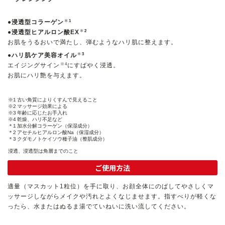
＊
●浸透型コラーゲン
1
ゲル
クリーム
＊
●浸透型ヒアルロン酸EX
2
お肌をうるおいで満たし、弾むようなハリ肌に整えます。
＊
●ハリ肌ケア美容オイル
UVケア
マスク
3
エイジングサイン
にすばやく浸透。
※4
お肌にハリ艶を与えます。
商品カテゴリーから探す TOP
※1
古い角質によりくすんで見えること
※2
マッサージ効果による
※3
年齢に応じたお手入れ
※4
乾燥、ハリ不足など
プロダクトラインから探す
＊1
加水分解コラーゲン（保湿成分）
＊2
アセチルヒアルロン酸Na（保湿成分）
VC100ライン
エンリッチリフトライン
＊3
クダモノトケイソウ種子油（整肌成分）
エンリッチ
メディカリフトライン
センシティブライン
モイスチャーライン
ブライトニングライン
浸透、浸透型は角層までのこと
ご使用方法
プロダクトライン TOP
適量（マスカット1粒位）を手に取り、お顔全体にのばしてやさしくマ
ッサージしながらメイクや汚れとよくなじませます。指すべりが軽くな
ったら、水またはぬるま湯でていねいに洗い流してください。
お悩みから探す