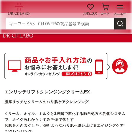
お気に入り
カート
メニュー
ログイン
新規会員登録
マイページ
スキンケア
商品カテゴリーから探す
メイク落とし
洗顔
エンリッチリフトクレンジングクリームEX
濃厚リッチなクリームのハリ肌ケアクレンジング
角質・導入美容液
化粧水
クリーム、オイル、ミルクと3段階で変化する独自処方の乳化システム
で、メイク汚れからくすみ
まで落とす
※1
お肌をときほぐし
、弾むようなハリ肌へ洗い上げるエイジングケア
※2
乳液
美容液
クレンジング
※3