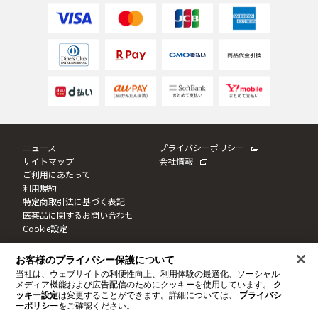
ゲル
クリーム
UVケア
マスク
商品カテゴリーから探す TOP
ニュース
プライバシーポリシー
サイトマップ
会社情報
ご利用にあたって
プロダクトラインから探す
利用規約
VC100ライン
エンリッチリフトライン
特定商取引法に基づく表記
エンリッチ
メディカリフトライン
センシティブライン
医薬品に関するお問い合わせ
モイスチャーライン
ブライトニングライン
Cookie設定
プロダクトライン TOP
お客様のプライバシー保護について
このサイトは日本国内に向けて制作しております。
当社は、ウェブサイトの利便性向上、利用体験の最適化、ソーシャル
このサイトならびにサイト内のコンテンツは、ドクターシーラボによって運営されています。
© JNTL Consumer Health K.K. 2020
-2026
メディア機能および広告配信のためにクッキーを使用しています。
ク
ッキー設定
は変更することができます。詳細については、
プライバシ
ーポリシー
をご確認ください。
お悩みから探す