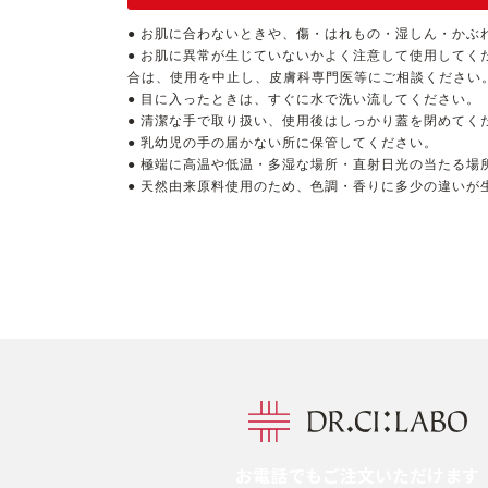
● お肌に合わないときや、傷・はれもの・湿しん・かぶ
● お肌に異常が生じていないかよく注意して使用して
合は、使用を中止し、皮膚科専門医等にご相談ください
● 目に入ったときは、すぐに水で洗い流してください。
● 清潔な手で取り扱い、使用後はしっかり蓋を閉めて
● 乳幼児の手の届かない所に保管してください。
● 極端に高温や低温・多湿な場所・直射日光の当たる場
● 天然由来原料使用のため、色調・香りに多少の違いが
お電話でもご注文いただけます