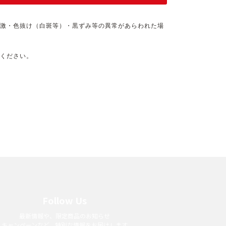
刺激・色抜け（白斑等）・黒ずみ等の異常があらわれた場
めください。
Follow Us
最新情報や、限定商品のお知らせ
キャンペーンなど、特別な情報をお届けします