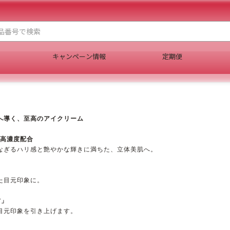
キャンペーン情報
定期便
導く、至高のアイクリーム​​
最高濃度配合
なぎるハリ感と艶やかな輝きに満ちた、立体美肌へ。
た目元印象に。
方」
目元印象を引き上げます。