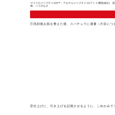
マイクロジペプチド229™：アセチルジペプチド-31アミド(整肌成分
燥、ハリのなさ
①洗顔後お肌を整えた後、スパチュラに適量（片目につ
②仕上げに、引き上げを記憶させるように、こめかみで