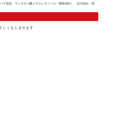
スクバラ花油、マンヌロン酸メチルシラノール（整肌成分） 目元悩み：乾
さしくなじませます