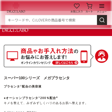
お気に入り
カート
メニュー
ログイン
新規会員登録
マイページ
スキンケア
商品カテゴリーから探す
メイク落とし
洗顔
スーパー100シリーズ メガプラセンタ
＊
プラセンタ
配合の美容液
角質・導入美容液
化粧水
＊
●オーシャンプラセンタ
200％配合
※
キメを整えて、みずみずしくハリのあるお肌へ整えます。
乳液
美容液
＊
プラセンタエキス（整肌成分）