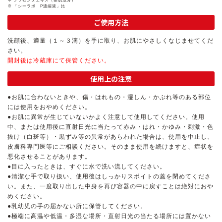
※
「シーラボ P濃縮液」比
ご使用方法
ゲル
クリーム
洗顔後、適量（１～３滴）を手に取り、お肌にやさしくなじませてくだ
さい。
UVケア
マスク
開封後は冷蔵庫にて保管ください。
使用上の注意
商品カテゴリーから探す TOP
●お肌に合わないときや、傷・はれもの・湿しん・かぶれ等のある部位
には使用をおやめください。
●お肌に異常が生じていないかよく注意して使用してください。使用
プロダクトラインから探す
中、または使用後に直射日光に当たって赤み・はれ・かゆみ・刺激・色
VC100ライン
エンリッチリフトライン
抜け（白斑等）・黒ずみ等の異常があらわれた場合は、使用を中止し、
エンリッチ
メディカリフトライン
センシティブライン
皮膚科専門医等にご相談ください。そのまま使用を続けますと、症状を
モイスチャーライン
ブライトニングライン
悪化させることがあります。
●目に入ったときは、すぐに水で洗い流してください。
●清潔な手で取り扱い、使用後はしっかりスポイトの蓋を閉めてくださ
プロダクトライン TOP
い。また、一度取り出した中身を再び容器の中に戻すことは絶対におや
めください。
●乳幼児の手の届かない所に保管してください。
●極端に高温や低温・多湿な場所・直射日光の当たる場所には置かない
お悩みから探す