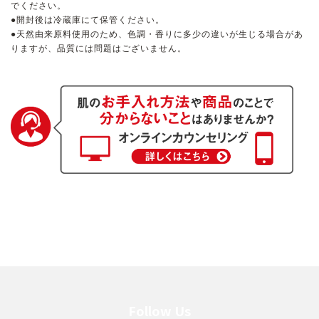
でください。
●開封後は冷蔵庫にて保管ください。
乾燥
くすみ
●天然由来原料使用のため、色調・香りに多少の違いが生じる場合があ
りますが、品質には問題はございません。
シミ・そばかす
ゆるみ・ハリ
シワ
毛穴・キメ
敏感・肌あれ
日焼け
お悩みから探す TOP
トライアルキット
Follow Us