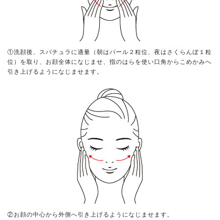
乾燥
くすみ
シミ・そばかす
ゆるみ・ハリ
①洗顔後、スパチュラに適量（朝はパール２粒位、夜はさくらんぼ１粒
位）を取り、お顔全体になじませ、指のはらを使い口角からこめかみへ
引き上げるようになじませます。
シワ
毛穴・キメ
敏感・肌あれ
日焼け
お悩みから探す TOP
トライアルキット
②お顔の中心から外側へ引き上げるようになじませます。