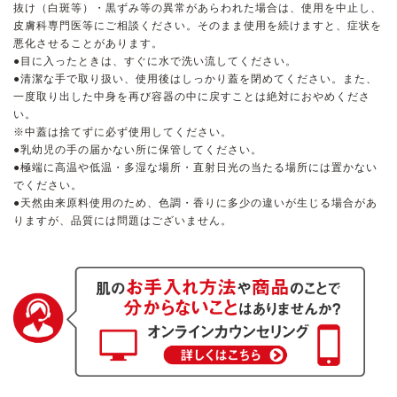
抜け（白斑等）・黒ずみ等の異常があらわれた場合は、使用を中止し、
9時〜21時 / 年中無休
皮膚科専門医等にご相談ください。そのまま使用を続けますと、症状を
悪化させることがあります。
●目に入ったときは、すぐに水で洗い流してください。
●清潔な手で取り扱い、使用後はしっかり蓋を閉めてください。また、
一度取り出した中身を再び容器の中に戻すことは絶対におやめくださ
い。
※中蓋は捨てずに必ず使用してください。
●乳幼児の手の届かない所に保管してください。
●極端に高温や低温・多湿な場所・直射日光の当たる場所には置かない
でください。
●天然由来原料使用のため、色調・香りに多少の違いが生じる場合があ
りますが、品質には問題はございません。