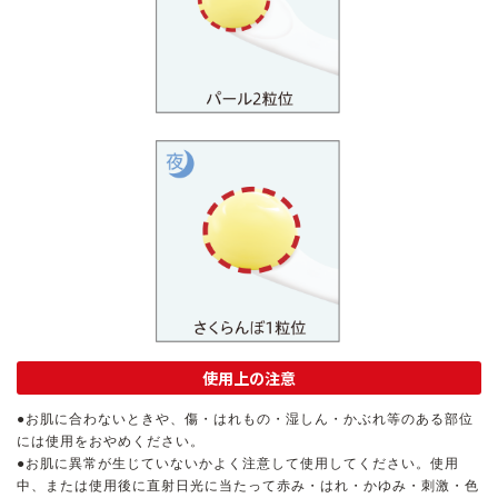
アウトレット商品
定期便
定期便
ブランド情報
使用上の注意
ショッピングガイド
●お肌に合わないときや、傷・はれもの・湿しん・かぶれ等のある部位
には使用をおやめください。
お電話でもご注文いただけます
●お肌に異常が生じていないかよく注意して使用してください。使用
0120-371-217
中、または使用後に直射日光に当たって赤み・はれ・かゆみ・刺激・色