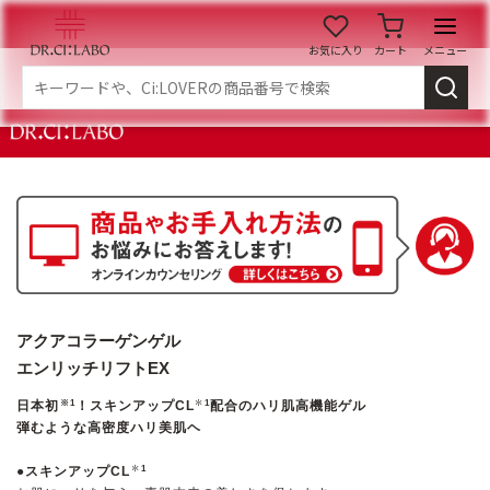
お気に入り
カート
メニュー
ログイン
新規会員登録
マイページ
スキンケア
商品カテゴリーから探す
メイク落とし
洗顔
アクアコラーゲンゲル
エンリッチリフトEX
角質・導入美容液
化粧水
＊
日本初
！スキンアップCL
配合のハリ肌高機能ゲル
※1
1
弾むような高密度ハリ美肌ヘ
＊
乳液
美容液
●スキンアップCL
1