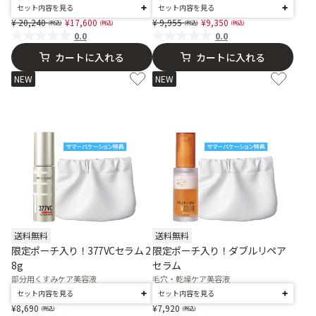
セット内容を見る
セット内容を見る
Price reduced from
to
Price reduced from
to
20,240
17,600
9,955
9,350
0.0
0.0
カートに入れる
カートに入れる
NEW
NEW
送料無料
送料無料
限定ポーチ入り！377VCセラム 2
限定ポーチ入り！ダブルリペア
8g
セラム
部分用くすみケア美容液
毛穴・乾燥ケア美容液
セット内容を見る
セット内容を見る
8,690
7,920