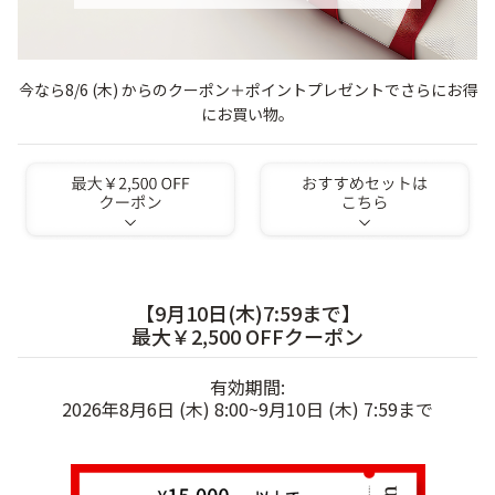
ゲル
クリーム
今なら8/6 (木) からのクーポン＋ポイントプレゼントでさらにお得
にお買い物。
UVケア
マスク
商品カテゴリーから探す TOP
プロダクトラインから探す
VC100ライン
エンリッチリフトライン
【9月10日(木)7:59まで】
エンリッチ
メディカリフトライン
センシティブライン
最大￥2,500 OFFクーポン
モイスチャーライン
ブライトニングライン
有効期間:
プロダクトライン TOP
2026年8月6日 (木) 8:00~9月10日 (木) 7:59まで
お悩みから探す