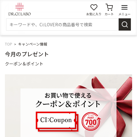
お気に入り
カート
メニュー
ログイン
新規会員登録
マイページ
TOP
キャンペーン情報
今月のプレゼント
スキンケア
クーポン＆ポイント
商品カテゴリーから探す
メイク落とし
洗顔
角質・導入美容液
化粧水
乳液
美容液