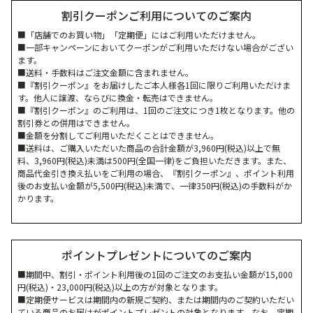
割引クーポンご利用についてのご案内
■「店舗でのお買い物」「定期便」にはご利用いただけません。
■一部キャンペーンにおいてクーポンがご利用いただけない場合がござい
ます。
■送料・手数料はご注文金額に含まれません。
■『割引クーポン』をお届けしたご本人様各1回に限りご利用いただけま
す。他人に譲渡、ならびに換金・転売はできません。
■『割引クーポン』のご利用は、1回のご注文につき1枚となります。他の
割引券との併用はできません。
■金額を分割してご利用いただくことはできません。
■送料は、ご購入いただいた商品の合計金額が3,960円(税込)以上で無
料、3,960円(税込)未満は500円(全国一律)をご負担いただきます。また、
商品代金引き換え払いをご利用の場合、『割引クーポン』、ポイント利用
後のお支払い金額が5,500円(税込)未満で、一律350円(税込)の手数料がか
かります。
ポイントプレゼントについてのご案内
■期間中、割引・ポイント利用後の1回のご注文のお支払い金額が15,000
円(税込)・23,000円(税込)以上の方が対象となります。
■定期便サービスは期間内の新規ご契約、または期間内のご契約いただい
ている商品のお届けがポイントプレゼントの対象となります。なお、定期