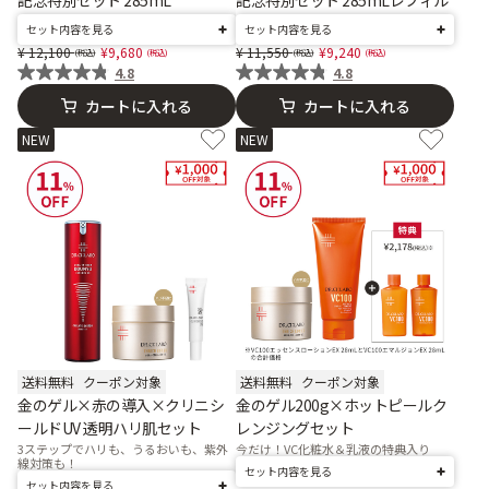
記念特別セット 285mL
記念特別セット 285mLレフィル
セット内容を見る
セット内容を見る
Price reduced from
to
Price reduced from
to
12,100
9,680
11,550
9,240
4.8
4.8
カートに入れる
カートに入れる
NEW
NEW
送料無料
クーポン対象
送料無料
クーポン対象
金のゲル×赤の導入×クリニシ
金のゲル200g×ホットピールク
ールドUV 透明ハリ肌セット
レンジングセット
3ステップでハリも、うるおいも、紫外
今だけ！VC化粧水＆乳液の特典入り
線対策も！
セット内容を見る
セット内容を見る