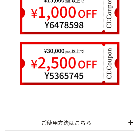
乾燥
くすみ
シミ・そばかす
ゆるみ・ハリ
シワ
毛穴・キメ
敏感・肌あれ
日焼け
お悩みから探す TOP
トライアルキット
ご使用方法はこちら