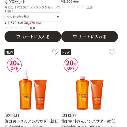
な3個セット
5,500
0.0
今だけ！VC100クレンジングがセットで
お得！
セット内容を見る
Price reduced from
to
9,570
8,470
0.0
カートに入れる
カートに入れる
NEW
NEW
送料無料
送料無料
佐野勇斗さんアンバサダー就任
佐野勇斗さんアンバサダー就任