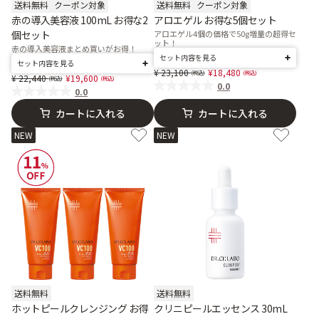
送料無料
クーポン対象
送料無料
クーポン対象
赤の導入美容液 100mL お得な2
アロエゲル お得な5個セット
個セット
アロエゲル4個の価格で50g増量の超得セ
ット！
赤の導入美容液まとめ買いがお得！
セット内容を見る
セット内容を見る
Price reduced from
to
23,100
18,480
Price reduced from
to
22,440
19,600
0.0
0.0
カートに入れる
カートに入れる
NEW
NEW
送料無料
送料無料
ホットピールクレンジング お得
クリニピールエッセンス 30mL