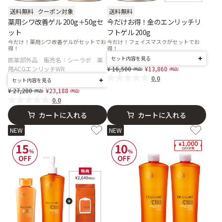
送料無料
クーポン対象
送料無料
薬用シワ改善ゲル 200g＋50gセ
今だけお得！金のエンリッチリ
ット
フトゲル 200g
今だけ！薬用シワ改善ゲルがセットでお
今だけ！フェイスマスクがセットでお
得！
得！
セット内容を見る
医薬部外品 販売名：シーラボ 薬
Price reduced from
to
用ACGエンリッチWR
16,500
13,860
0.0
セット内容を見る
Price reduced from
to
27,280
23,188
0.0
カートに入れる
カートに入れる
NEW
NEW