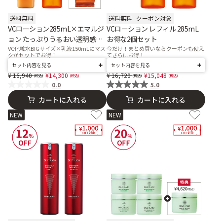
送料無料
送料無料
クーポン対象
VCローション285mL×エマルジ
VCローション レフィル 285mL
ョン たっぷりうるおい透明感セ
お得な2個セット
ット
VC化粧水BIGサイズ×乳液150mLにマス
今だけ！まとめ買いならクーポンも使え
クがセットでお得！
てさらにお得！
セット内容を見る
セット内容を見る
Price reduced from
to
Price reduced from
to
16,940
14,300
16,720
15,048
0.0
5.0
カートに入れる
カートに入れる
NEW
NEW