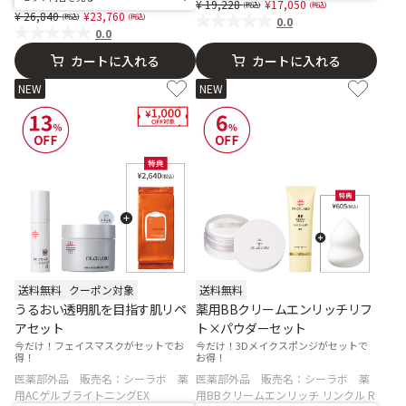
Price reduced from
to
19,228
17,050
Price reduced from
to
26,840
23,760
0.0
0.0
カートに入れる
カートに入れる
NEW
NEW
送料無料
クーポン対象
送料無料
うるおい透明肌を目指す肌リペ
薬用BBクリームエンリッチリフ
アセット
ト×パウダーセット
今だけ！フェイスマスクがセットでお
今だけ！3Dメイクスポンジがセットで
得！
お得！
医薬部外品 販売名：シーラボ 薬
医薬部外品 販売名：シーラボ 薬
用ACゲルブライトニングEX
用BBクリームエンリッチ リンクル R