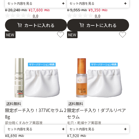
セット内容を見る
セット内容を見る
Price reduced from
to
Price reduced from
to
20,240
17,600
9,955
9,350
0.0
0.0
カートに入れる
カートに入れる
NEW
NEW
送料無料
送料無料
限定ポーチ入り！377VCセラム 2
限定ポーチ入り！ダブルリペア
8g
セラム
部分用くすみケア美容液
毛穴・乾燥ケア美容液
セット内容を見る
セット内容を見る
8,690
7,920