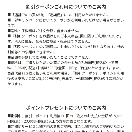
割引クーポンご利用についてのご案内
■「店舗でのお買い物」「定期便」にはご利用いただけません。
■一部キャンペーンにおいてクーポンがご利用いただけない場合がござい
ます。
■送料・手数料はご注文金額に含まれません。
■『割引クーポン』をお届けしたご本人様各1回に限りご利用いただけま
す。他人に譲渡、ならびに換金・転売はできません。
■『割引クーポン』のご利用は、1回のご注文につき1枚となります。他の
割引券との併用はできません。
■金額を分割してご利用いただくことはできません。
■送料は、ご購入いただいた商品の合計金額が3,960円(税込)以上で無
料、3,960円(税込)未満は500円(全国一律)をご負担いただきます。また、
商品代金引き換え払いをご利用の場合、『割引クーポン』、ポイント利用
後のお支払い金額が5,500円(税込)未満で、一律350円(税込)の手数料がか
かります。
ポイントプレゼントについてのご案内
■期間中、割引・ポイント利用後の1回のご注文のお支払い金額が15,000
円(税込)・23,000円(税込)以上の方が対象となります。
■定期便サービスは期間内の新規ご契約、または期間内のご契約いただい
ている商品のお届けがポイントプレゼントの対象となります。なお、定期