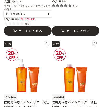
な3個セット
5,500
5.0
今だけ！VC100クレンジングがセットで
お得！
セット内容を見る
Price reduced from
to
9,570
8,470
0.0
カートに入れる
カートに入れる
NEW
NEW
送料無料
送料無料
佐野勇斗さんアンバサダー就任
佐野勇斗さんアンバサダー就任