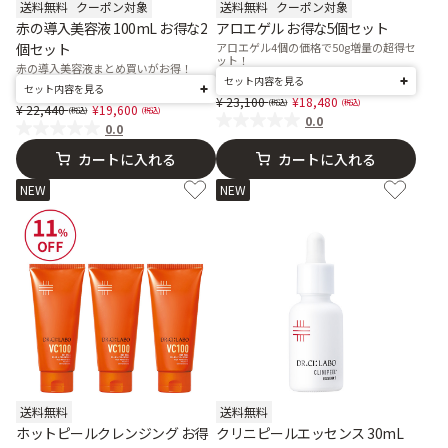
送料無料
クーポン対象
送料無料
クーポン対象
赤の導入美容液 100mL お得な2
アロエゲル お得な5個セット
個セット
アロエゲル4個の価格で50g増量の超得セ
ット！
赤の導入美容液まとめ買いがお得！
セット内容を見る
セット内容を見る
Price reduced from
to
23,100
18,480
Price reduced from
to
22,440
19,600
0.0
0.0
カートに入れる
カートに入れる
NEW
NEW
送料無料
送料無料
ホットピールクレンジング お得
クリニピールエッセンス 30mL