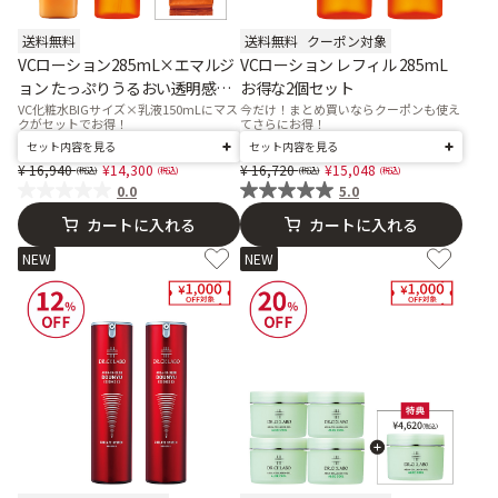
送料無料
送料無料
クーポン対象
VCローション285mL×エマルジ
VCローション レフィル 285mL
ョン たっぷりうるおい透明感セ
お得な2個セット
ット
VC化粧水BIGサイズ×乳液150mLにマス
今だけ！まとめ買いならクーポンも使え
クがセットでお得！
てさらにお得！
セット内容を見る
セット内容を見る
Price reduced from
to
Price reduced from
to
16,940
14,300
16,720
15,048
0.0
5.0
カートに入れる
カートに入れる
NEW
NEW