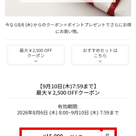
ゲル
クリーム
今なら8/6 (木) からのクーポン＋ポイントプレゼントでさらにお得
にお買い物。
UVケア
マスク
商品カテゴリーから探す TOP
プロダクトラインから探す
VC100ライン
エンリッチリフトライン
【9月10日(木)7:59まで】
エンリッチ
メディカリフトライン
センシティブライン
最大￥2,500 OFFクーポン
モイスチャーライン
ブライトニングライン
有効期間:
プロダクトライン TOP
2026年8月6日 (木) 8:00~9月10日 (木) 7:59まで
お悩みから探す