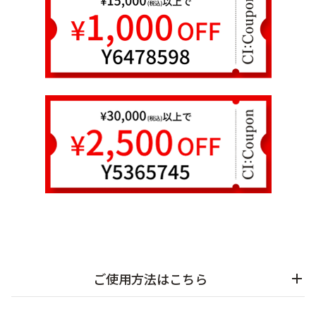
乾燥
くすみ
シミ・そばかす
ゆるみ・ハリ
シワ
毛穴・キメ
敏感・肌あれ
日焼け
お悩みから探す TOP
トライアルキット
ご使用方法はこちら