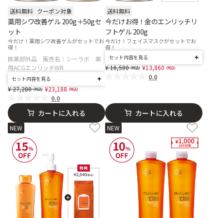
送料無料
クーポン対象
送料無料
薬用シワ改善ゲル 200g＋50gセ
今だけお得！金のエンリッチリ
ット
フトゲル 200g
今だけ！薬用シワ改善ゲルがセットでお
今だけ！フェイスマスクがセットでお
得！
得！
セット内容を見る
医薬部外品 販売名：シーラボ 薬
Price reduced from
to
用ACGエンリッチWR
16,500
13,860
0.0
セット内容を見る
Price reduced from
to
27,280
23,188
0.0
カートに入れる
カートに入れる
NEW
NEW