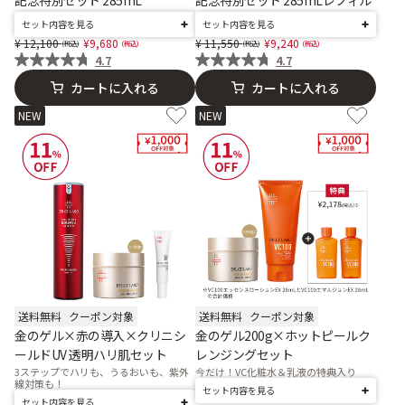
記念特別セット 285mL
記念特別セット 285mLレフィル
セット内容を見る
セット内容を見る
Price reduced from
to
Price reduced from
to
12,100
9,680
11,550
9,240
4.7
4.7
カートに入れる
カートに入れる
NEW
NEW
送料無料
クーポン対象
送料無料
クーポン対象
金のゲル×赤の導入×クリニシ
金のゲル200g×ホットピールク
ールドUV 透明ハリ肌セット
レンジングセット
3ステップでハリも、うるおいも、紫外
今だけ！VC化粧水＆乳液の特典入り
線対策も！
セット内容を見る
セット内容を見る