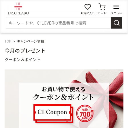
お気に入り
カート
メニュー
ログイン
新規会員登録
マイページ
TOP
キャンペーン情報
今月のプレゼント
スキンケア
クーポン＆ポイント
商品カテゴリーから探す
メイク落とし
洗顔
角質・導入美容液
化粧水
乳液
美容液