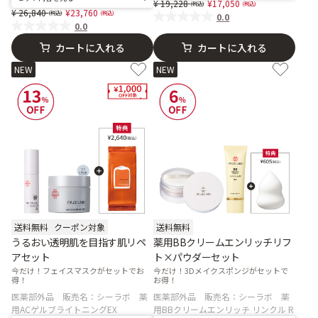
Price reduced from
to
19,228
17,050
Price reduced from
to
26,840
23,760
0.0
0.0
カートに入れる
カートに入れる
NEW
NEW
送料無料
クーポン対象
送料無料
うるおい透明肌を目指す肌リペ
薬用BBクリームエンリッチリフ
アセット
ト×パウダーセット
今だけ！フェイスマスクがセットでお
今だけ！3Dメイクスポンジがセットで
得！
お得！
医薬部外品 販売名：シーラボ 薬
医薬部外品 販売名：シーラボ 薬
用ACゲルブライトニングEX
用BBクリームエンリッチ リンクル R