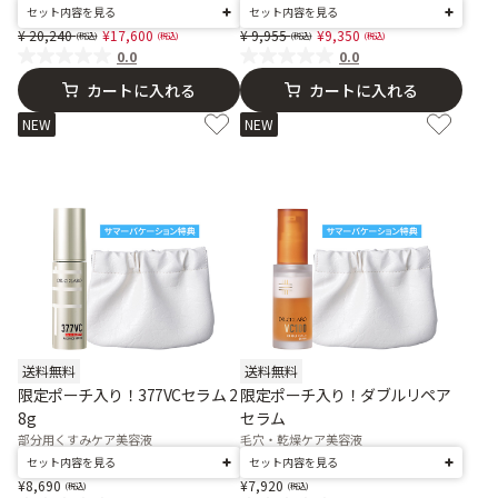
セット内容を見る
セット内容を見る
Price reduced from
to
Price reduced from
to
20,240
17,600
9,955
9,350
0.0
0.0
カートに入れる
カートに入れる
NEW
NEW
送料無料
送料無料
限定ポーチ入り！377VCセラム 2
限定ポーチ入り！ダブルリペア
8g
セラム
部分用くすみケア美容液
毛穴・乾燥ケア美容液
セット内容を見る
セット内容を見る
8,690
7,920