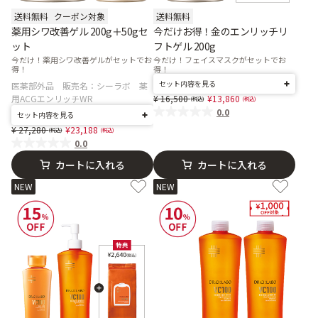
送料無料
クーポン対象
送料無料
薬用シワ改善ゲル 200g＋50gセ
今だけお得！金のエンリッチリ
ット
フトゲル 200g
今だけ！薬用シワ改善ゲルがセットでお
今だけ！フェイスマスクがセットでお
得！
得！
セット内容を見る
医薬部外品 販売名：シーラボ 薬
Price reduced from
to
用ACGエンリッチWR
16,500
13,860
0.0
セット内容を見る
Price reduced from
to
27,280
23,188
0.0
カートに入れる
カートに入れる
NEW
NEW