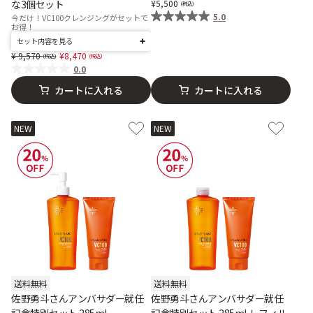
な3個セット
5,500
5.0
今だけ！VC100クレンジングがセットで
お得！
セット内容を見る
Price reduced from
to
9,570
8,470
0.0
カートに入れる
カートに入れる
NEW
NEW
送料無料
送料無料
佐野勇斗さんアンバサダー就任
佐野勇斗さんアンバサダー就任