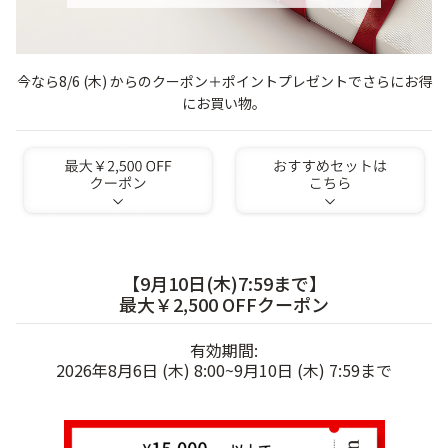
ゲル
クリーム
今なら8/6 (木) からのクーポン＋ポイントプレゼントでさらにお得
にお買い物。
UVケア
マスク
商品カテゴリーから探す TOP
プロダクトラインから探す
VC100ライン
エンリッチリフトライン
【9月10日(木)7:59まで】
エンリッチ
メディカリフトライン
センシティブライン
最大￥2,500 OFFクーポン
モイスチャーライン
ブライトニングライン
有効期間:
プロダクトライン TOP
2026年8月6日 (木) 8:00~9月10日 (木) 7:59まで
お悩みから探す