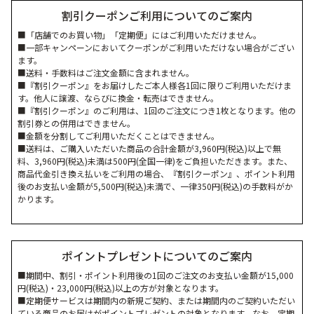
割引クーポンご利用についてのご案内
■「店舗でのお買い物」「定期便」にはご利用いただけません。
■一部キャンペーンにおいてクーポンがご利用いただけない場合がござい
ます。
■送料・手数料はご注文金額に含まれません。
■『割引クーポン』をお届けしたご本人様各1回に限りご利用いただけま
す。他人に譲渡、ならびに換金・転売はできません。
■『割引クーポン』のご利用は、1回のご注文につき1枚となります。他の
割引券との併用はできません。
■金額を分割してご利用いただくことはできません。
■送料は、ご購入いただいた商品の合計金額が3,960円(税込)以上で無
料、3,960円(税込)未満は500円(全国一律)をご負担いただきます。また、
商品代金引き換え払いをご利用の場合、『割引クーポン』、ポイント利用
後のお支払い金額が5,500円(税込)未満で、一律350円(税込)の手数料がか
かります。
ポイントプレゼントについてのご案内
■期間中、割引・ポイント利用後の1回のご注文のお支払い金額が15,000
円(税込)・23,000円(税込)以上の方が対象となります。
■定期便サービスは期間内の新規ご契約、または期間内のご契約いただい
ている商品のお届けがポイントプレゼントの対象となります。なお、定期