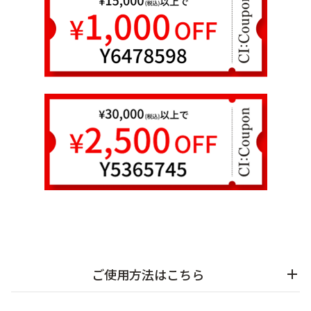
乾燥
くすみ
シミ・そばかす
ゆるみ・ハリ
シワ
毛穴・キメ
敏感・肌あれ
日焼け
お悩みから探す TOP
トライアルキット
ご使用方法はこちら