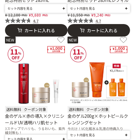
記念特別セット 285mL
記念特別セット 285mLレフィル
セット内容を見る
セット内容を見る
Price reduced from
to
Price reduced from
to
12,100
9,680
11,550
9,240
4.7
4.7
カートに入れる
カートに入れる
NEW
NEW
送料無料
クーポン対象
送料無料
クーポン対象
金のゲル×赤の導入×クリニシ
金のゲル200g×ホットピールク
ールドUV 透明ハリ肌セット
レンジングセット
3ステップでハリも、うるおいも、紫外
今だけ！VC化粧水＆乳液の特典入り
線対策も！
セット内容を見る
セット内容を見る