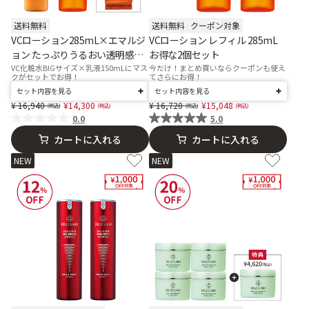
送料無料
送料無料
クーポン対象
VCローション285mL×エマルジ
VCローション レフィル 285mL
ョン たっぷりうるおい透明感セ
お得な2個セット
ット
VC化粧水BIGサイズ×乳液150mLにマス
今だけ！まとめ買いならクーポンも使え
クがセットでお得！
てさらにお得！
セット内容を見る
セット内容を見る
Price reduced from
to
Price reduced from
to
16,940
14,300
16,720
15,048
0.0
5.0
カートに入れる
カートに入れる
NEW
NEW