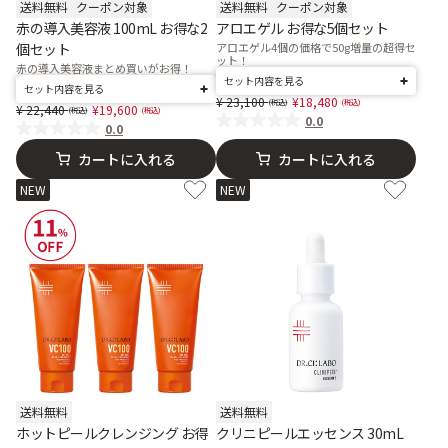
送料無料
クーポン対象
送料無料
クーポン対象
赤の導入美容液 100mL お得な2
アロエゲル お得な5個セット
個セット
アロエゲル4個の価格で50g増量の超得セ
ット！
赤の導入美容液まとめ買いがお得！
セット内容を見る
セット内容を見る
Price reduced from
to
23,100
18,480
Price reduced from
to
22,440
19,600
0.0
0.0
カートに入れる
カートに入れる
NEW
NEW
送料無料
送料無料
ホットピールクレンジング お得
クリニピールエッセンス 30mL