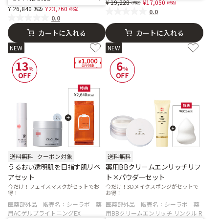
Price reduced from
to
19,228
17,050
Price reduced from
to
26,840
23,760
0.0
0.0
カートに入れる
カートに入れる
NEW
NEW
送料無料
クーポン対象
送料無料
うるおい透明肌を目指す肌リペ
薬用BBクリームエンリッチリフ
アセット
ト×パウダーセット
今だけ！フェイスマスクがセットでお
今だけ！3Dメイクスポンジがセットで
得！
お得！
医薬部外品 販売名：シーラボ 薬
医薬部外品 販売名：シーラボ 薬
用ACゲルブライトニングEX
用BBクリームエンリッチ リンクル R