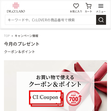
お気に入り
カート
メニュー
ログイン
新規会員登録
マイページ
TOP
キャンペーン情報
今月のプレゼント
スキンケア
クーポン＆ポイント
商品カテゴリーから探す
メイク落とし
洗顔
角質・導入美容液
化粧水
乳液
美容液