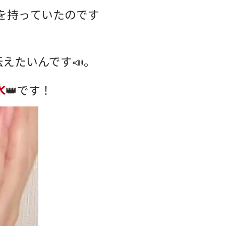
味を持っていたのです
伝えたいんです📣。
水
👑️です！