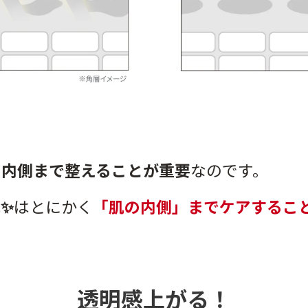
の内側まで整えることが重要
なのです。
️
はとにかく
「肌の内側」までケアするこ
透明感上がる！