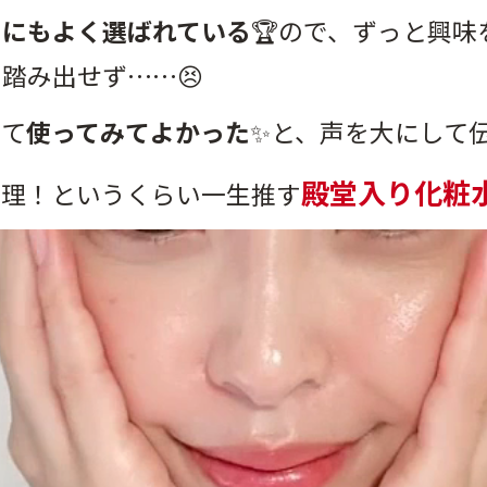
メにもよく選ばれている
🏆️ので、ずっと興
踏み出せず……😣
って
使ってみてよかった
✨️と、声を大にして
殿堂入り化粧
無理！というくらい一生推す