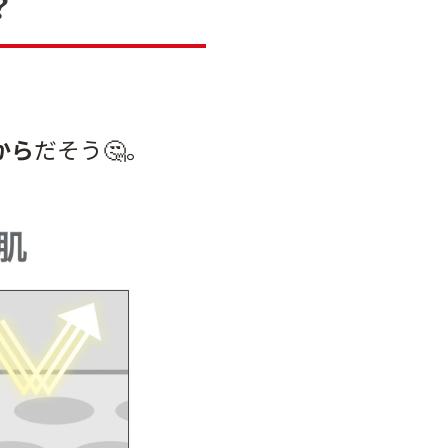
？
から
だそう🤔。