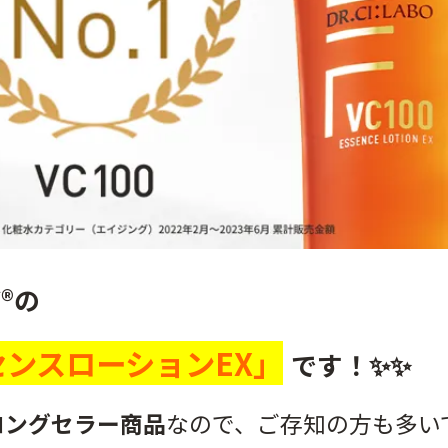
®の
センスローションEX」
です！✨✨
ロングセラー商品
なので、ご存知の方も多い