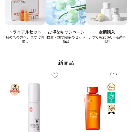
ゲル
クリーム
お得なキャンペーン
トライアルセット
定期購入
UVケア
マスク
数量・期間限定のセット
初めての方へ、まずはお
いつでも20%OFF&送料
商品
試し
無料
商品カテゴリーから探す TOP
新商品
プロダクトラインから探す
VC100ライン
エンリッチリフトライン
エンリッチ
メディカリフトライン
センシティブライン
モイスチャーライン
ブライトニングライン
プロダクトライン TOP
お悩みから探す