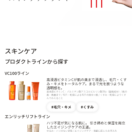
9時〜21時 / 年中無休
スキンケア
プロダクトラインから探す
VC100ライン
高浸透ビタミンCが肌の奥まで浸透し、毛穴・くす
み・キメをトータルケア。まるで光を放つような
透明感を。
高浸透ビタミンC：パルミチン酸アスコルビルリン酸3Na（整肌成分）/ 肌の
奥：角層まで / 毛穴：乾燥による毛穴の目立つ肌 / くすみ：乾燥によりくす
んでみえること
毛穴・キメ
くすみ
エンリッチリフトライン
ハリ不足が気になる肌に。 引き締めと保湿を両立
したエイジングケアの王道。
ゆるみ：ハリのない状態 / エイジングケア：年齢に応じたお手入れ