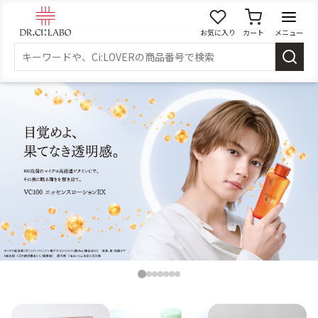
お気に入り
カート
メニュー
ログイン
新規会員登録
マイページ
スキンケア
商品カテゴリーから探す
メイク落とし
洗顔
角質・導入美容液
化粧水
1
2
3
4
5
6
7
乳液
美容液