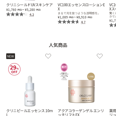
クリニシールドUVスキンケア
VC100エッセンスローションE
VC
X
Xス
乾燥
くすみ
~
1,760
5,280
まるで光を放つような透明感を。
驚く
4.2
~
かで
1,089
8,910
1,
4.7
シミ・そばかす
ゆるみ・ハリ
シワ
毛穴・キメ
人気商品
NEW
敏感・肌あれ
日焼け
お悩みから探す TOP
トライアルキット
クリニピールエッセンス 10m
アクアコラーゲンゲル エンリ
薬用
L
ッチリフトEX
リ