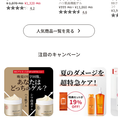
Price reduced from
to
1,870
1,320
ハリ肌高機能ゲル
BB
ベストコスメ受賞商品
~
ン）
999
13,860
4.2
3,
4.6
ランキング商品
人気商品一覧を見る
メイク・ボディ・ヘアケア
注目のキャンペーン
キャンペーン情報
通販限定商品
クーポン＆ポイント