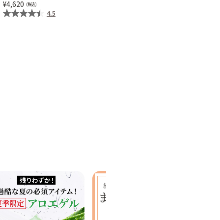
4,620
2,552
~
3,190
4.5
4.5