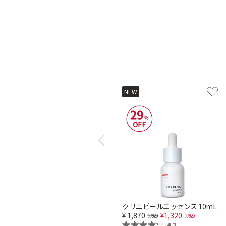
NEW
Previous
クリニピールエッセンス 10mL
Price reduced from
to
1,870
1,320
4.2