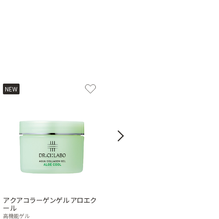
NEW
Next
アクアコラーゲンゲル アロエク
VC100ホットピールKEANAクレ
ール
ンジング
高機能ゲル
メイク落とし・洗顔