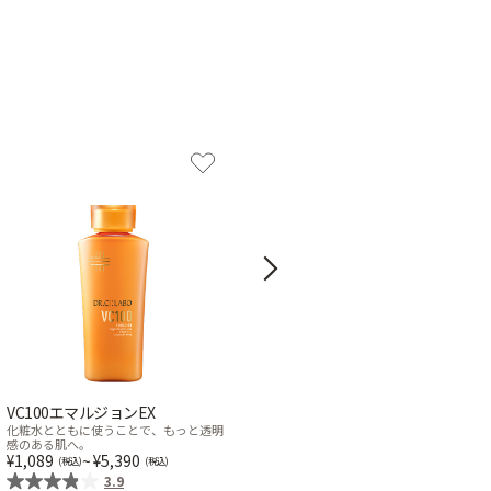
Next
VC100エマルジョンEX
薬用アクアコラーゲンゲル エン
リッチリンクルプラセンタ
化粧水とともに使うことで、もっと透明
感のある肌へ。
15,928
~
29,150
1,089
~
5,390
4.5
3.9