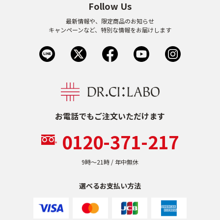
Follow Us
乾燥
くすみ
最新情報や、限定商品のお知らせ
キャンペーンなど、特別な情報をお届けします
シミ・そばかす
ゆるみ・ハリ
シワ
毛穴・キメ
敏感・肌あれ
日焼け
お電話でもご注文いただけます
0120-371-217
お悩みから探す TOP
9時〜21時 / 年中無休
選べるお支払い方法
トライアルキット