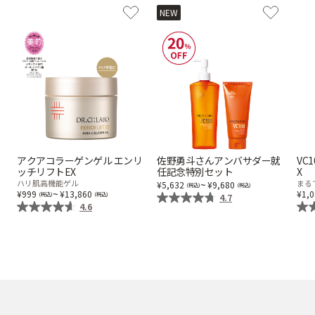
NEW
ゲル
クリーム
UVケア
マスク
商品カテゴリーから探す TOP
アクアコラーゲンゲル エンリ
佐野勇斗さんアンバサダー就
VC
ッチリフトEX
任記念特別セット
X
プロダクトラインから探す
ハリ肌高機能ゲル
~
まる
5,632
9,680
VC100ライン
エンリッチリフトライン
~
999
13,860
1,
4.7
エンリッチ
メディカリフトライン
センシティブライン
4.6
モイスチャーライン
ブライトニングライン
プロダクトライン TOP
お悩みから探す