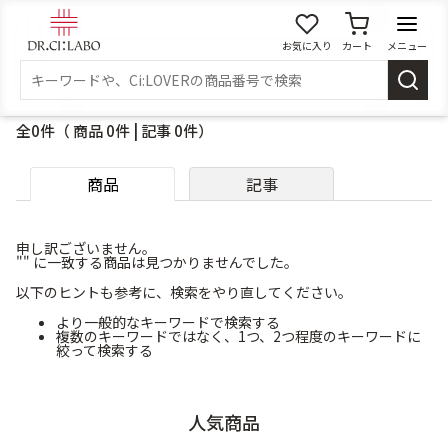
お気に入り
カート
メニュー
ログイン
全0件（ 商品 0件 | 記事 0件）
新規会員登録
マイページ
商品
記事
スキンケア
申し訳ございません。
商品カテゴリーから探す
"" に一致する商品は見つかりませんでした。
以下のヒントも参考に、検索をやり直してください。
メイク落とし
洗顔
より一般的なキーワードで検索する
複数のキーワードではなく、1つ、2つ程度のキーワードに
絞って検索する
角質・導入美容液
化粧水
人気商品
乳液
美容液