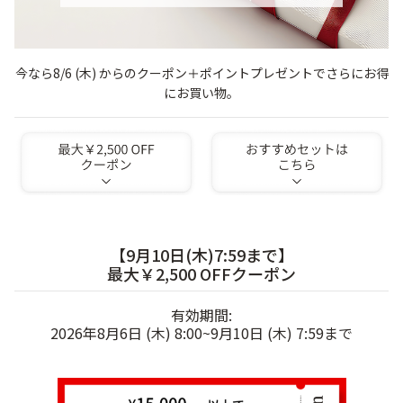
ゲル
クリーム
今なら8/6 (木) からのクーポン＋ポイントプレゼントでさらにお得
にお買い物。
UVケア
マスク
商品カテゴリーから探す TOP
プロダクトラインから探す
VC100ライン
エンリッチリフトライン
【9月10日(木)7:59まで】
エンリッチ
メディカリフトライン
センシティブライン
最大￥2,500 OFFクーポン
モイスチャーライン
ブライトニングライン
有効期間:
プロダクトライン TOP
2026年8月6日 (木) 8:00~9月10日 (木) 7:59まで
お悩みから探す