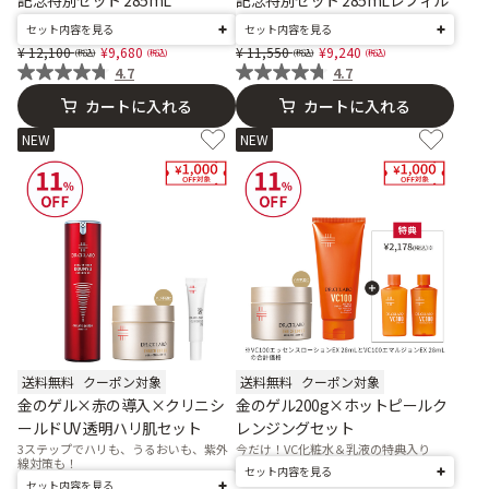
記念特別セット 285mL
記念特別セット 285mLレフィル
セット内容を見る
セット内容を見る
Price reduced from
to
Price reduced from
to
12,100
9,680
11,550
9,240
4.7
4.7
カートに入れる
カートに入れる
NEW
NEW
送料無料
クーポン対象
送料無料
クーポン対象
金のゲル×赤の導入×クリニシ
金のゲル200g×ホットピールク
ールドUV 透明ハリ肌セット
レンジングセット
3ステップでハリも、うるおいも、紫外
今だけ！VC化粧水＆乳液の特典入り
線対策も！
セット内容を見る
セット内容を見る