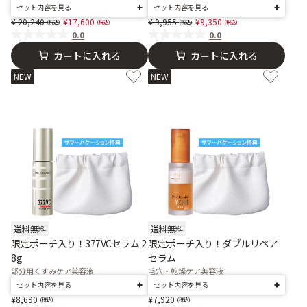
セット内容を見る
セット内容を見る
Price reduced from
to
Price reduced from
to
20,240
17,600
9,955
9,350
0.0
0.0
カートに入れる
カートに入れる
NEW
NEW
送料無料
送料無料
限定ポーチ入り！377VCセラム 2
限定ポーチ入り！ダブルリペア
8g
セラム
部分用くすみケア美容液
毛穴・乾燥ケア美容液
セット内容を見る
セット内容を見る
8,690
7,920