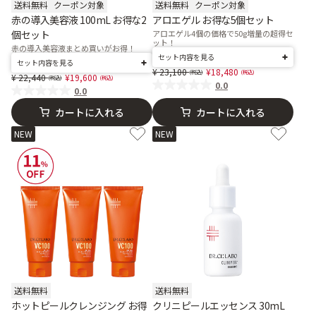
送料無料
クーポン対象
送料無料
クーポン対象
赤の導入美容液 100mL お得な2
アロエゲル お得な5個セット
個セット
アロエゲル4個の価格で50g増量の超得セ
ット！
赤の導入美容液まとめ買いがお得！
セット内容を見る
セット内容を見る
Price reduced from
to
23,100
18,480
Price reduced from
to
22,440
19,600
0.0
0.0
カートに入れる
カートに入れる
NEW
NEW
送料無料
送料無料
ホットピールクレンジング お得
クリニピールエッセンス 30mL