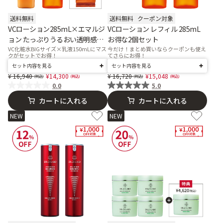
送料無料
送料無料
クーポン対象
VCローション285mL×エマルジ
VCローション レフィル 285mL
ョン たっぷりうるおい透明感セ
お得な2個セット
ット
VC化粧水BIGサイズ×乳液150mLにマス
今だけ！まとめ買いならクーポンも使え
クがセットでお得！
てさらにお得！
セット内容を見る
セット内容を見る
Price reduced from
to
Price reduced from
to
16,940
14,300
16,720
15,048
0.0
5.0
カートに入れる
カートに入れる
NEW
NEW