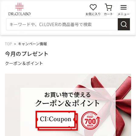
お気に入り
カート
メニュー
ログイン
新規会員登録
マイページ
TOP
キャンペーン情報
今月のプレゼント
スキンケア
クーポン＆ポイント
商品カテゴリーから探す
メイク落とし
洗顔
角質・導入美容液
化粧水
乳液
美容液