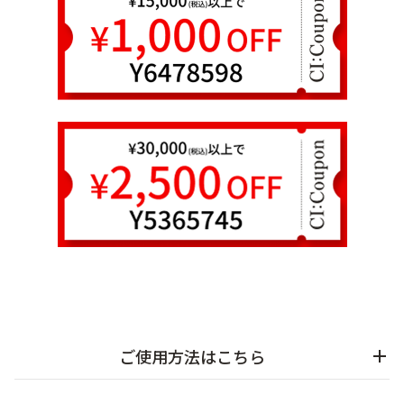
乾燥
くすみ
シミ・そばかす
ゆるみ・ハリ
シワ
毛穴・キメ
敏感・肌あれ
日焼け
お悩みから探す TOP
トライアルキット
ご使用方法はこちら