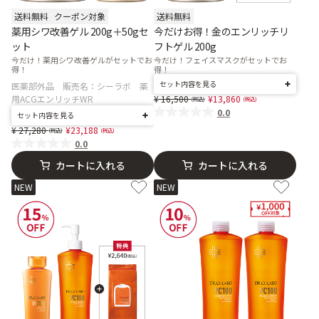
送料無料
クーポン対象
送料無料
薬用シワ改善ゲル 200g＋50gセ
今だけお得！金のエンリッチリ
ット
フトゲル 200g
今だけ！薬用シワ改善ゲルがセットでお
今だけ！フェイスマスクがセットでお
得！
得！
セット内容を見る
医薬部外品 販売名：シーラボ 薬
Price reduced from
to
用ACGエンリッチWR
16,500
13,860
0.0
セット内容を見る
Price reduced from
to
27,280
23,188
0.0
カートに入れる
カートに入れる
NEW
NEW