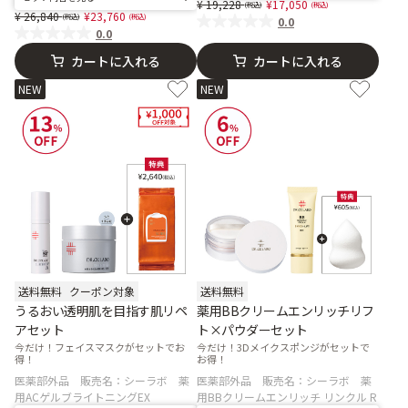
Price reduced from
to
19,228
17,050
Price reduced from
to
26,840
23,760
0.0
0.0
カートに入れる
カートに入れる
NEW
NEW
送料無料
クーポン対象
送料無料
うるおい透明肌を目指す肌リペ
薬用BBクリームエンリッチリフ
アセット
ト×パウダーセット
今だけ！フェイスマスクがセットでお
今だけ！3Dメイクスポンジがセットで
得！
お得！
医薬部外品 販売名：シーラボ 薬
医薬部外品 販売名：シーラボ 薬
用ACゲルブライトニングEX
用BBクリームエンリッチ リンクル R