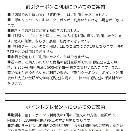
割引クーポンご利用についてのご案内
■「店舗でのお買い物」「定期便」にはご利用いただけません。
■一部キャンペーンにおいてクーポンがご利用いただけない場合がござい
ます。
■送料・手数料はご注文金額に含まれません。
■『割引クーポン』をお届けしたご本人様各1回に限りご利用いただけま
す。他人に譲渡、ならびに換金・転売はできません。
■『割引クーポン』のご利用は、1回のご注文につき1枚となります。他の
割引券との併用はできません。
■金額を分割してご利用いただくことはできません。
■送料は、ご購入いただいた商品の合計金額が3,960円(税込)以上で無
料、3,960円(税込)未満は500円(全国一律)をご負担いただきます。また、
商品代金引き換え払いをご利用の場合、『割引クーポン』、ポイント利用
後のお支払い金額が5,500円(税込)未満で、一律350円(税込)の手数料がか
かります。
ポイントプレゼントについてのご案内
■期間中、割引・ポイント利用後の1回のご注文のお支払い金額が15,000
円(税込)・23,000円(税込)以上の方が対象となります。
■定期便サービスは期間内の新規ご契約、または期間内のご契約いただい
ている商品のお届けがポイントプレゼントの対象となります。なお、定期