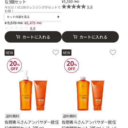
な3個セット
5,500
5.0
今だけ！VC100クレンジングがセットで
お得！
セット内容を見る
Price reduced from
to
9,570
8,470
0.0
カートに入れる
カートに入れる
NEW
NEW
送料無料
送料無料
佐野勇斗さんアンバサダー就任
佐野勇斗さんアンバサダー就任