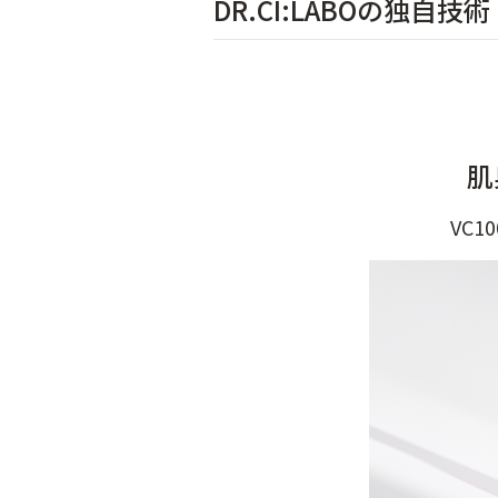
DR.CI:LABOの独自技術
肌
VC