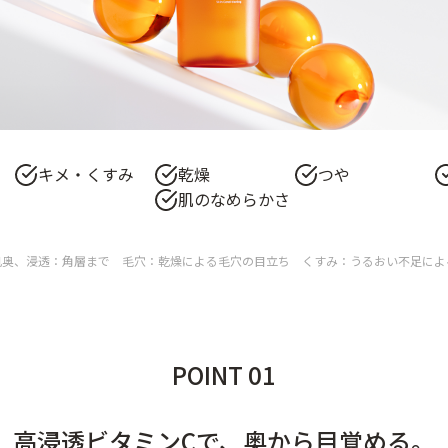
キメ・くすみ
乾燥
つや
肌のなめらかさ
肌奥、浸透：角層まで 毛穴：乾燥による毛穴の目立ち くすみ：うるおい不足によ
POINT 01
高浸透ビタミンCで、奥から目覚める。