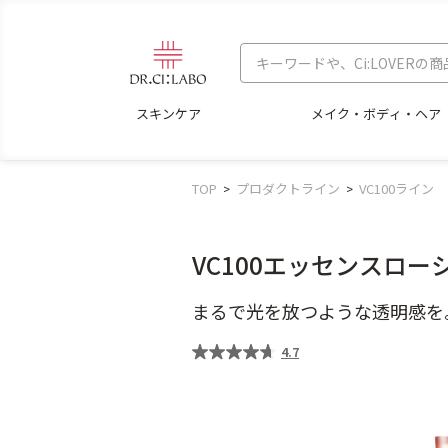
スキンケア
メイク・ボディ・ヘア
TOP
プロダクトライン
VC100ライン
VC100エッセンスロー
まるで光を放つような透明感を
4.7