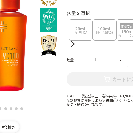
容量を選択
定期便あ
28mL
100mL
150m
約10日分
約2~3週間分
約1~1.5
Next
数量
カートに
※¥3,960(税込)以上：送料無料、¥3,960
※定期便は金額によらず毎回送料無料と
変更・解約が可能です。
2
3
4
5
6
#化粧水