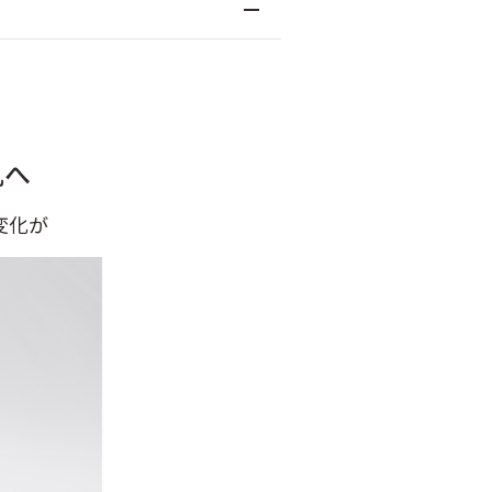
肌へ
変化が