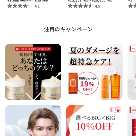
~
~
3,960
4,950
15,928
29,150
14
4.1
4.5
注目のキャンペーン