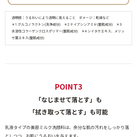
透明感：うるおいにより透明に見えること ダメージ：乾燥など
＊1 グルコノラクトン(洗浄成分) ＊2 ナイアシンアミド(整肌成分) ＊3
水溶性コラーゲンクロスポリマー(整肌成分) ＊4 シイタケエキス、メリッ
サ葉エキス(整肌成分)
POINT3
「なじませて落とす」も
「拭き取って落とす」も可能
乳液タイプの美容ミルク洗顔料は、余分な肌の汚れをしっかり落
としつつ、お肌にうるおいを与えます。