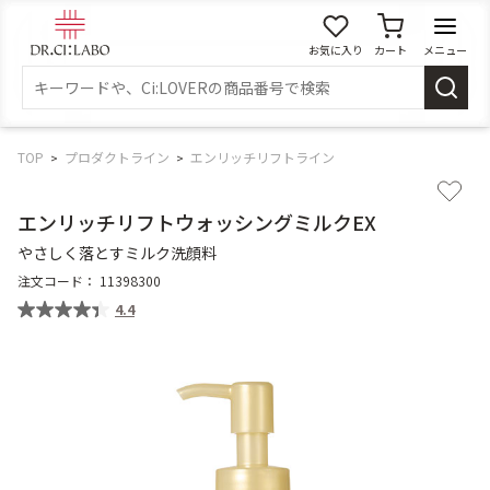
お気に入り
カート
メニュー
ログイン
新規会員登録
マイページ
TOP
プロダクトライン
エンリッチリフトライン
エンリッチリフトウォッシングミルクEX
スキンケア
やさしく落とすミルク洗顔料
注文コード：
11398300
商品カテゴリーから探す
4.4
メイク落とし
洗顔
角質・導入美容液
化粧水
乳液
美容液