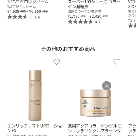
377VC グロウクリーム
スーパー100シリーズ コラー
VC
ゲン濃縮液
Xス
W377配合クリーム
~
4,928
6,160
濃厚コラーゲン美容液
驚く
~
かで
1,936
2,420
3.6
1,
4.7
その他のおすすめ商品
エンリッチリフトUPローショ
薬用アクアコラーゲンゲル エ
アク
ンEX
ンリッチリンクルプラセンタ
ッチ