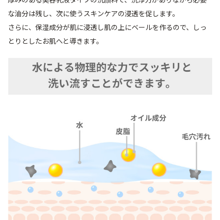
厚みのある美容乳液タイプの洗顔料で、洗浄力がありながら必要
な油分は残し、次に使うスキンケアの浸透を促します。
定期便
さらに、保湿成分が肌に浸透し肌の上にベールを作るので、しっ
とりとしたお肌へと導きます。
定期便
ブランド情報
ショッピングガイド
お電話でもご注文いただけます
0120-371-217
9時〜21時 / 年中無休