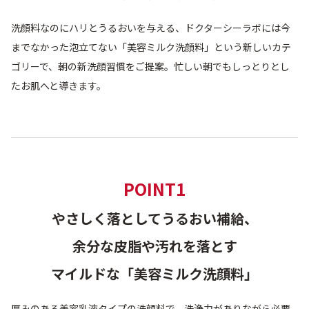
ベストコスメ受賞商品
洗顔料なのにハリとうるおいを与える、ドクターシーラボには今
までなかった泡立てない「美容ミルク洗顔料」という新しいカテ
ゴリーで、朝の新洗顔習慣をご提案。忙しい朝でもしっとりとし
メイク・ボディ・ヘアケア
たお肌へと導きます。
キャンペーン情報
通販限定商品
POINT1
やさしく落としてうるおい補給、
クーポン＆ポイント
余分な皮脂や汚れを落とす
マイルドな「美容ミルク洗顔料」
アウトレット商品