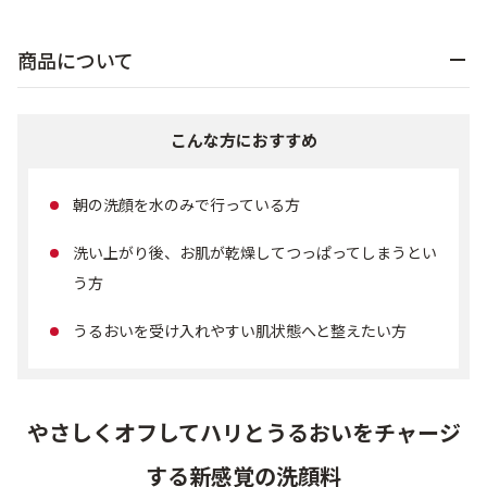
乾燥
くすみ
商品について
シミ・そばかす
ゆるみ・ハリ
こんな方におすすめ
シワ
毛穴・キメ
朝の洗顔を水のみで行っている方
敏感・肌あれ
日焼け
洗い上がり後、お肌が乾燥してつっぱってしまうとい
う方
お悩みから探す TOP
うるおいを受け入れやすい肌状態へと整えたい方
トライアルキット
やさしくオフしてハリとうるおいをチャージ
する新感覚の洗顔料