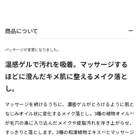
乾燥
くすみ
商品について
シミ・そばかす
ゆるみ・ハリ
シワ
毛穴・キメ
パッケージが変更になりました。
温感ゲルで汚れを吸着。マッサージする
敏感・肌あれ
日焼け
ほどに澄んだキメ肌に整えるメイク落と
し。
お悩みから探す TOP
マッサージを続けるうちに、濃密ゲルがとろけるように肌と
なじみオイル状に変化するメイク落とし。3種の植物オイル
＊1
トライアルキット
が毛穴の奥に入り込んだメイクや皮脂汚れを浮き上がらせ、
すっきりと落とします。3種の和漢植物エキス
とマッサージ
＊2