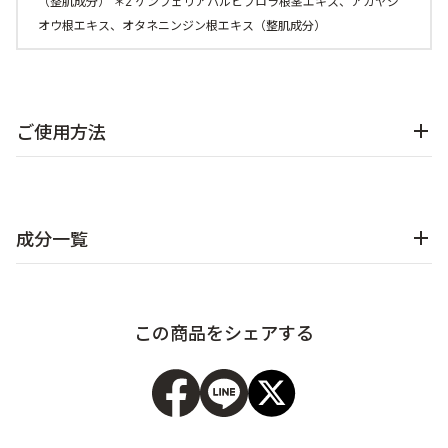
（整肌成分） ＊2 ケンフェリアパルビフロラ根茎エキス、アカヤジ
オウ根エキス、オタネニンジン根エキス（整肌成分）
アウトレット商品
定期便
ご使用方法
定期便
成分一覧
ブランド情報
この商品をシェアする
ショッピングガイド
お電話でもご注文いただけます
0120-371-217