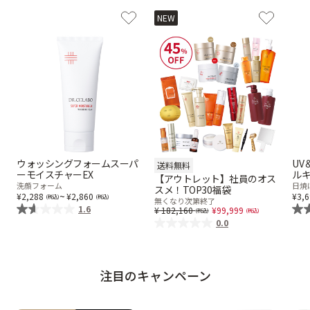
NEW
ウォッシングフォームスーパ
UV
送料無料
ーモイスチャーEX
ルキ
【アウトレット】社員のオス
洗顔フォーム
日焼
スメ！TOP30福袋
~
2,288
2,860
3,
無くなり次第終了
1.6
Price reduced from
to
182,160
99,999
0.0
注目のキャンペーン