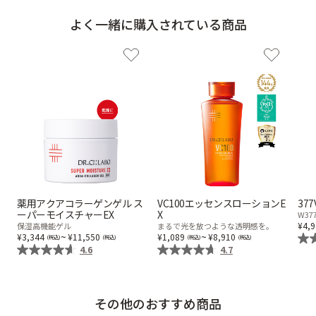
9時〜21時 / 年中無休
よく一緒に購入されている商品
薬用アクアコラーゲンゲル ス
VC100エッセンスローションE
37
ーパーモイスチャーEX
X
W3
4,
保湿高機能ゲル
まるで光を放つような透明感を。
~
~
3,344
11,550
1,089
8,910
4.6
4.7
その他のおすすめ商品