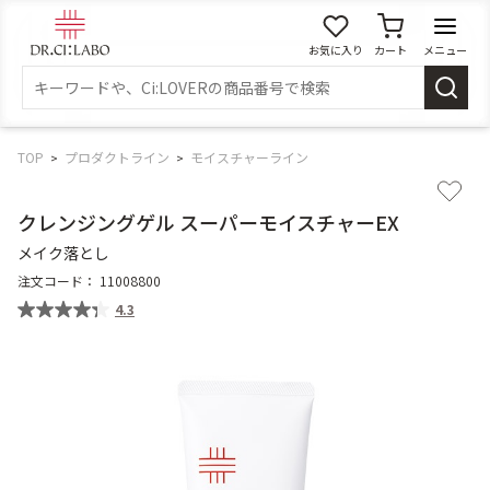
お気に入り
カート
メニュー
ログイン
新規会員登録
マイページ
TOP
プロダクトライン
モイスチャーライン
クレンジングゲル スーパーモイスチャーEX
スキンケア
メイク落とし
注文コード：
11008800
商品カテゴリーから探す
4.3
メイク落とし
洗顔
角質・導入美容液
化粧水
乳液
美容液