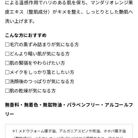
による温感作用でハリのある肌を保ち、マンダリオレンジ果
ベストコスメ受賞商品
皮エキス（整肌成分）がキメを整え、しっとりとした艶肌へ
洗い上げます。
ランキング商品
こんな方におすすめ
□毛穴の黒ずみ詰まりが気になる方
□どんより暗い肌が気になる方
メイク・ボディ・ヘアケア
□肌の緊張をやわらげたい方
□メイクをしっかり落としたい方
キャンペーン情報
□洗顔後のつっぱりが気になる方
□肌の乾燥が気になる方
通販限定商品
無香料・無着色・無鉱物油・パラベンフリー・アルコールフ
リー
クーポン＆ポイント
＊1 メドウフォーム種子油、アルガニアスピノサ核油、ホホバ種子油