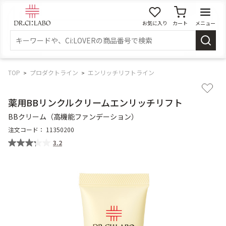
お気に入り
カート
メニュー
ログイン
新規会員登録
マイページ
TOP
プロダクトライン
エンリッチリフトライン
薬用BBリンクルクリームエンリッチリフト
スキンケア
BBクリーム（高機能ファンデーション）
注文コード：
11350200
商品カテゴリーから探す
3.2
メイク落とし
洗顔
角質・導入美容液
化粧水
乳液
美容液