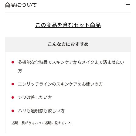
商品について
乾燥
くすみ
この商品を含むセット商品
シミ・そばかす
ゆるみ・ハリ
こんな方におすすめ
シワ
毛穴・キメ
多機能な化粧品でスキンケアからメイクまで済ませたい
敏感・肌あれ
日焼け
方
エンリッチラインのスキンケアをお使いの方
お悩みから探す TOP
シワ改善したい方
ハリも透明感も欲しい方
トライアルキット
透明：肌がうるおって透明に見えること