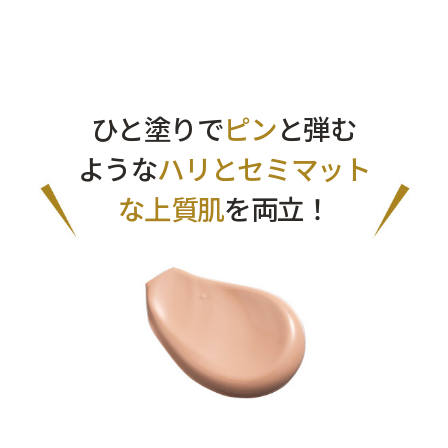
ひと塗りで
ピン
と弾む
ような
ハリとセミマット
な上質肌
を両立！