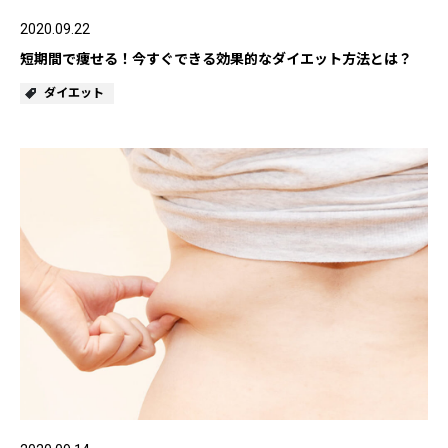
2020.09.22
乾燥
くすみ
短期間で痩せる！今すぐできる効果的なダイエット方法とは？
ダイエット
シミ・そばかす
ゆるみ・ハリ
シワ
毛穴・キメ
敏感・肌あれ
日焼け
お悩みから探す TOP
トライアルキット