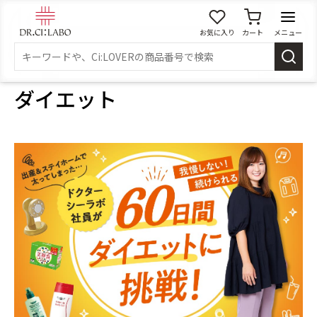
お気に入り
カート
メニュー
ログイン
ダイエット
新規会員登録
マイページ
スキンケア
商品カテゴリーから探す
メイク落とし
洗顔
角質・導入美容液
化粧水
乳液
美容液