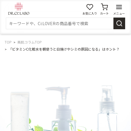
お気に入り
カート
メニュー
ログイン
新規会員登録
マイページ
TOP
美肌コラムTOP
「ビタミンC化粧水を朝使うと日焼けやシミの原因になる」はホント？
スキンケア
商品カテゴリーから探す
メイク落とし
洗顔
角質・導入美容液
化粧水
乳液
美容液