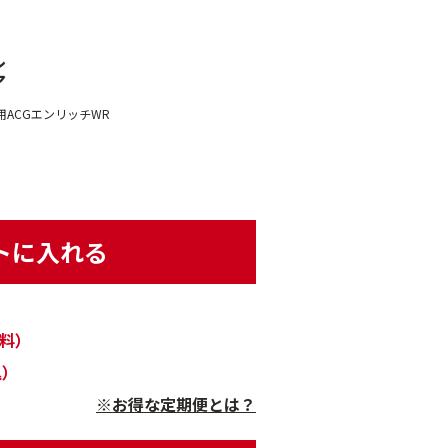
ル
ア
ACGエンリッチWR
）
トに入れる
無料）
込）
※お得な定期便とは？