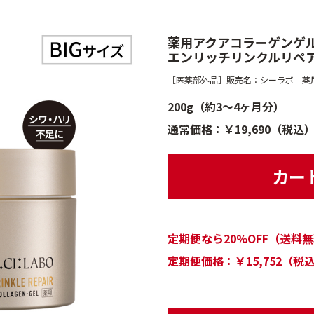
薬用アクアコラーゲンゲ
エンリッチリンクルリペ
［医薬部外品］販売名：シーラボ 薬用
200g（約3～4ヶ月分）
通常価格：￥19,690（税込
カー
定期便なら20%OFF（送料
定期便価格：￥15,752（税