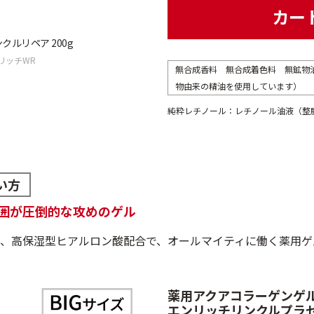
カー
ルリペア 200g
リッチWR
無合成香料 無合成着色料 無鉱物
物由来の精油を使用しています）
純粋レチノール：レチノール油液（整
い方
囲が圧倒的な攻めのゲル
、高保湿型ヒアルロン酸配合で、オールマイティに働く薬用ゲ
薬用アクアコラーゲンゲ
エンリッチリンクルプラ