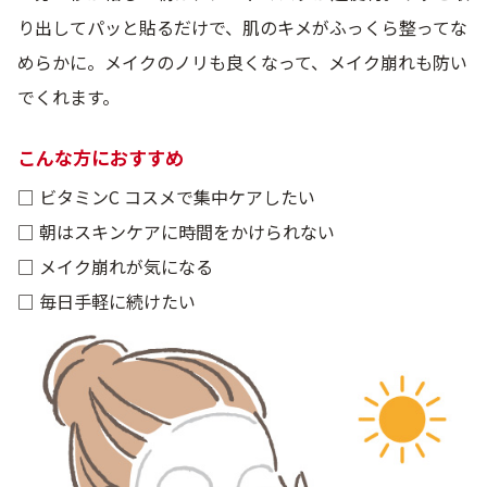
ベストコスメ受賞商品
り出してパッと貼るだけで、肌のキメがふっくら整ってな
めらかに。メイクのノリも良くなって、メイク崩れも防い
でくれます。
ランキング商品
こんな方におすすめ
□ ビタミンC コスメで集中ケアしたい
メイク・ボディ・ヘアケア
□ 朝はスキンケアに時間をかけられない
□ メイク崩れが気になる
キャンペーン情報
□ 毎日手軽に続けたい
通販限定商品
クーポン＆ポイント