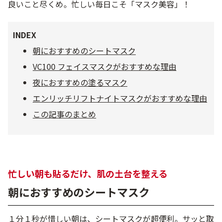
良いこと尽くめ。忙しい毎日こそ「マスク美容」！
乾燥
くすみ
INDEX
シミ・そばかす
ゆるみ・ハリ
朝におすすめのシートマスク
VC100 フェイスマスクがおすすめな理由
シワ
毛穴・キメ
夜におすすめの塗るマスク
エンリッチリフトナイトマスクがおすすめな理由
敏感・肌あれ
日焼け
この記事のまとめ
お悩みから探す TOP
忙しい朝も貼るだけ、肌の土台を整える
朝におすすめのシートマスク
トライアルキット
１分１秒が惜しい朝は、シートマスクが超便利。サッと取