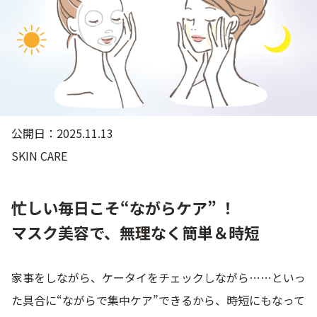
ゲル
クリーム
UVケア
マスク
商品カテゴリーから探す TOP
公開日：2025.11.13
SKIN CARE
プロダクトラインから探す
VC100ライン
エンリッチリフトライン
エンリッチ
メディカリフトライン
センシティブライン
忙しい毎日こそ“ながらケア” ！
モイスチャーライン
ブライトニングライン
マスク美容で、無理なく簡単＆時短
プロダクトライン TOP
家事をしながら、ケータイをチェックしながら……といっ
た具合に“ながらで集中ケア”できるから、時短にもなって
お悩みから探す