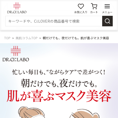
お気に入り
カート
メニュー
ログイン
新規会員登録
マイページ
TOP
美肌コラムTOP
朝だけでも、夜だけでも。肌が喜ぶマスク美容
スキンケア
商品カテゴリーから探す
メイク落とし
洗顔
角質・導入美容液
化粧水
乳液
美容液