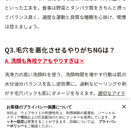
といった工夫を。食事は野菜とタンパク質をきちんと摂っ
てバランス良く、適度な運動と良質な睡眠を心掛け、喫煙
は控えましょう。
Q3.毛穴を悪化させるやりがちNGは？
A. 洗顔も角栓ケアもやりすぎは×
洗浄力の高い洗顔料を使う、洗顔時間を増やす行動は肌の
水分油分バランスを乱し逆効果に。過剰なピーリングや剥
がす毛穴パックも肌にダメージを与えます。
適切なアイテ
ムを正しく使うのが一番の毛穴対策
です。
お客様のプライバシー保護について
当社は、ウェブサイトの利便性向上、利用体験の最適化、ソーシャル
メディア機能および広告配信のためにクッキーを使用しています。
ク
ッキー設定
は変更することができます。詳細については、
プライバシ
Q4.家にいる時もUVケアは必要？
ーポリシー
をご確認ください。