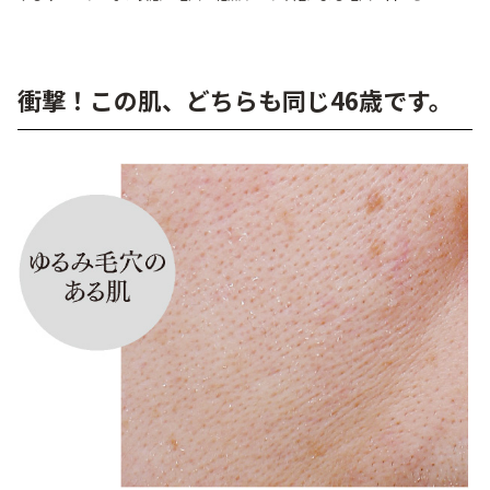
ベストコスメ受賞商品
衝撃！この肌、どちらも同じ46歳です。
ランキング商品
メイク・ボディ・ヘアケア
キャンペーン情報
通販限定商品
クーポン＆ポイント