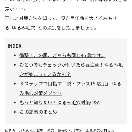
差が……。
乾燥
くすみ
正しい対策方法を知って、見た目年齢を大きく左右す
る“ゆるみ毛穴”との決別を目指しましょう。
シミ・そばかす
ゆるみ・ハリ
INDEX
シワ
毛穴・キメ
衝撃！この肌、どちらも同じ46 歳です。
ひとつでもチェックが付いたら要注意！ゆるみ毛
敏感・肌あれ
日焼け
穴が始まっているかも？
３ステップで目指す「脱・プラス15 歳肌」 ゆる
お悩みから探す TOP
み毛穴対策メソッド
もっと知りたい！ゆるみ毛穴対策Q&A
この記事のまとめ
トライアルキット
ゆるみ：ハリのない状態 毛穴：乾燥やハリ不足による毛穴の目立ち