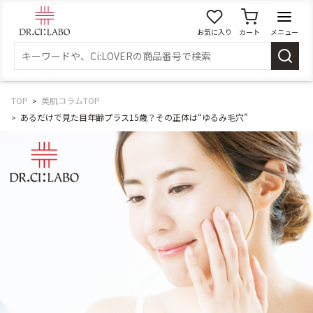
お気に入り
カート
メニュー
ログイン
新規会員登録
マイページ
TOP
美肌コラムTOP
あるだけで見た目年齢プラス15歳？その正体は“ゆるみ毛穴”
スキンケア
商品カテゴリーから探す
メイク落とし
洗顔
角質・導入美容液
化粧水
乳液
美容液