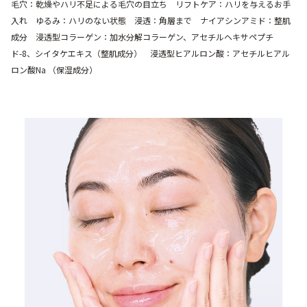
毛穴：乾燥やハリ不足による毛穴の目立ち リフトケア：ハリを与えるお手
入れ ゆるみ：ハリのない状態 浸透：角層まで ナイアシンアミド：整肌
成分 浸透型コラーゲン：加水分解コラーゲン、アセチルヘキサペプチ
ド-8、シイタケエキス（整肌成分） 浸透型ヒアルロン酸：アセチルヒアル
ロン酸Na （保湿成分）