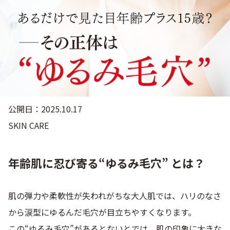
ゲル
クリーム
UVケア
マスク
商品カテゴリーから探す TOP
公開日：2025.10.17
SKIN CARE
プロダクトラインから探す
VC100ライン
エンリッチリフトライン
エンリッチ
メディカリフトライン
センシティブライン
モイスチャーライン
ブライトニングライン
年齢肌に忍び寄る“ゆるみ毛穴” とは？
プロダクトライン TOP
肌の弾力や柔軟性が失われがちな大人肌では、ハリのなさ
から涙型にゆるんだ毛穴が目立ちやすくなります。
お悩みから探す
この“ゆるみ毛穴”があるとないとでは、肌の印象に大きな