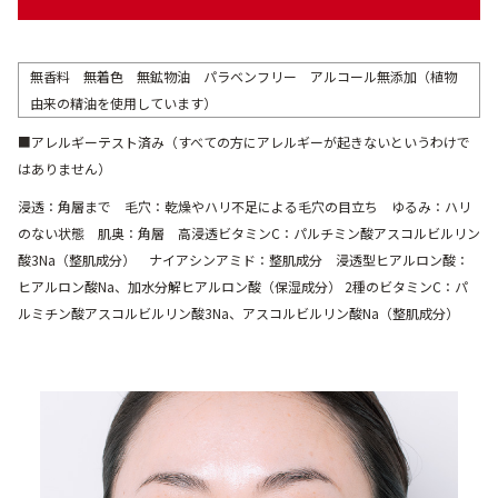
無香料 無着色 無鉱物油 パラベンフリー アルコール無添加（植物
由来の精油を使用しています）
■アレルギーテスト済み（すべての方にアレルギーが起きないというわけで
はありません）
浸透：角層まで 毛穴：乾燥やハリ不足による毛穴の目立ち ゆるみ：ハリ
のない状態 肌奥：角層 高浸透ビタミンC：パルチミン酸アスコルビルリン
酸3Na（整肌成分） ナイアシンアミド：整肌成分 浸透型ヒアルロン酸：
ヒアルロン酸Na、加水分解ヒアルロン酸（保湿成分） 2種のビタミンC：パ
ルミチン酸アスコルビルリン酸3Na、アスコルビルリン酸Na（整肌成分）