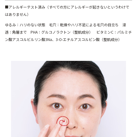
■アレルギーテスト済み（すべての方にアレルギーが起きないというわけで
はありません）
ゆるみ：ハリのない状態 毛穴：乾燥やハリ不足による毛穴の目立ち 浸
透：角層まで PHA：グルコノラクトン（整肌成分） ビタミンC：パルミチ
ン酸アスコルビルリン酸3Na、3-O-エチルアスコルビン酸（整肌成分）