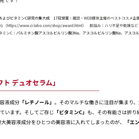
見です！
およびビタミンC研究の集大成 17冠受賞：
雑誌・WEB媒体主催のベストコスメ企
ps://www.ci-labo.com/shop/award.html） 肌悩み：ハリ不足や乾燥など
タミンC：
パルミチン酸アスコルビルリン酸3Na、アスコルビルリン酸Na、アスコ
フト デュオセラム」
美容液成分
「レチノール」
。その
マルチな働きに注目が集まり、
ています。そしてご存じ
「ビタミンC」
も、その有能さは折り
2大美容液成分をひとつの美容液に入れてしまったのが、
「エン