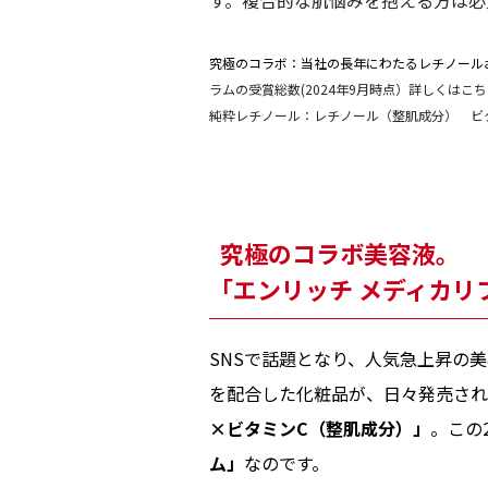
す。複合的な肌悩みを抱える方は必
究極のコラボ：当社の長年にわたるレチノール
ラムの受賞総数(2024年9月時点）詳しくはこちら（htt
純粋レチノール：レチノール（整肌成分） ビ
究極のコラボ美容液。
「エンリッチ メディカリ
SNSで話題となり、人気急上昇の
を配合した化粧品が、日々発売され
×ビタミンC
（整肌成分）
」
。この
ム」
なのです。