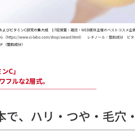
およびビタミンC研究の集大成 17冠受賞：
雑誌・WEB媒体主催のベストコスメ企
tps://www.ci-labo.com/shop/award.html） レチノール：整肌成分 ビ
シド（整肌成分）
ミンC」
ワフルな2層式。