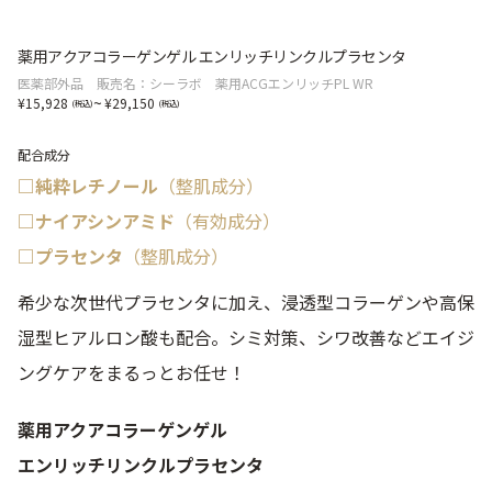
薬用アクアコラーゲンゲル エンリッチリンクルプラセンタ
医薬部外品 販売名：シーラボ 薬用ACGエンリッチPL WR
~
15,928
29,150
配合成分
□純粋レチノール
（整肌成分）
□ナイアシンアミド
（有効成分）
□プラセンタ
（整肌成分）
希少な次世代プラセンタに加え、浸透型コラーゲンや高保
湿型ヒアルロン酸も配合。シミ対策、シワ改善などエイジ
ングケアをまるっとお任せ！
薬用アクアコラーゲンゲル
エンリッチリンクルプラセンタ