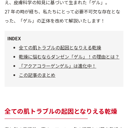
え、皮膚科学の知見に基づいて生まれた「ゲル」。
乾燥
くすみ
27 年の時が経ち、私たちにとって必要不可欠な存在とな
った、「ゲル」の正体を改めて解説いたします！
シミ・そばかす
ゆるみ・ハリ
INDEX
シワ
毛穴・キメ
全ての肌トラブルの起因となりえる乾燥
乾燥に悩むならダンゼン「ゲル」！の理由とは？
敏感・肌あれ
日焼け
「アクアコラーゲンゲル」は進化中！
この記事のまとめ
お悩みから探す TOP
全ての肌トラブルの起因となりえる乾燥
トライアルキット