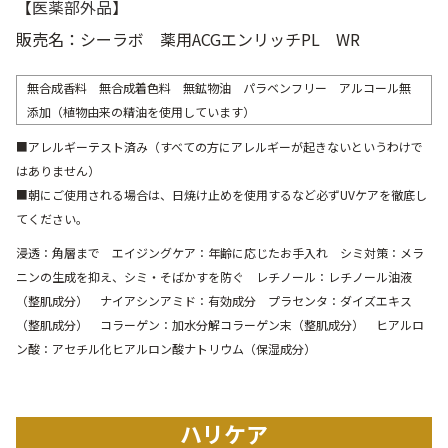
【
医薬部外品
】
販売名：シーラボ 薬用ACGエンリッチPL WR
無合成香料 無合成着色料 無鉱物油 パラベンフリー アルコール無
添加（植物由来の精油を使用しています）
■アレルギーテスト済み（すべての方にアレルギーが起きないというわけで
はありません）
■朝にご使用される場合は、日焼け止めを使用するなど必ずUVケアを徹底し
てください。
浸透：角層まで エイジングケア：年齢に応じたお手入れ シミ対策：メラ
ニンの生成を抑え、シミ・そばかすを防ぐ レチノール：レチノール油液
（整肌成分） ナイアシンアミド：有効成分 プラセンタ：ダイズエキス
（整肌成分） コラーゲン：加水分解コラーゲン末（整肌成分） ヒアルロ
ン酸：アセチル化ヒアルロン酸ナトリウム（保湿成分）
ハリケア