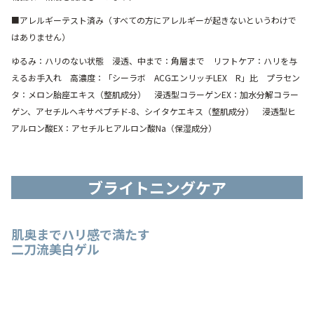
■アレルギーテスト済み（すべての方にアレルギーが起きないというわけで
はありません）
ゆるみ：ハリのない状態 浸透、中まで：角層まで リフトケア：ハリを与
えるお手入れ 高濃度：「シーラボ ACGエンリッチLEX R」比 プラセン
タ：メロン胎座エキス（整肌成分） 浸透型コラーゲンEX：加水分解コラー
ゲン、アセチルヘキサペプチド-8、シイタケエキス（整肌成分） 浸透型ヒ
アルロン酸EX：アセチルヒアルロン酸Na（保湿成分）
ブライトニングケア
肌奥までハリ感で満たす
二刀流美白ゲル