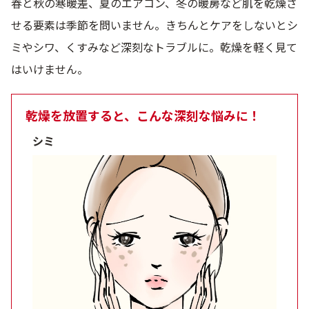
春と秋の寒暖差、夏のエアコン、冬の暖房など肌を乾燥さ
ベストコスメ受賞商品
せる要素は季節を問いません。きちんとケアをしないとシ
ミやシワ、くすみなど深刻なトラブルに。乾燥を軽く見て
ランキング商品
はいけません。
乾燥を放置すると、こんな深刻な悩みに！
メイク・ボディ・ヘアケア
シミ
キャンペーン情報
通販限定商品
クーポン＆ポイント