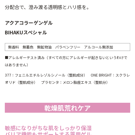
分配合で、澄み渡る透明感とハリ感を。
アクアコラーゲンゲル
BIHAKUスペシャル
無香料 無着色 無鉱物油 パラベンフリー アルコール無添加
■アレルギーテスト済み（すべての方にアレルギーが起きないというわけで
はありません）
377：フェニルエチルレゾルシノール（整肌成分） ONE BRIGHT：スクラレ
オリド（整肌成分） プラセンタ：メロン胎座エキス（整肌分）
乾燥肌荒れケア
敏感になりがちな肌をしっかり保湿
バリア機能もサポートする薬用ゲル