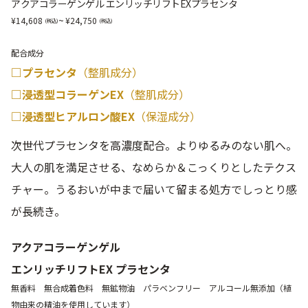
アクアコラーゲンゲル エンリッチリフトEXプラセンタ
~
14,608
24,750
配合成分
□プラセンタ
（整肌成分）
□浸透型コラーゲンEX
（整肌成分）
□浸透型ヒアルロン酸EX
（保湿成分）
次世代プラセンタを高濃度配合。よりゆるみのない肌へ。
大人の肌を満足させる、なめらか＆こっくりとしたテクス
チャー。うるおいが中まで届いて留まる処方でしっとり感
が長続き。
アクアコラーゲンゲル
エンリッチリフトEX プラセンタ
無香料 無合成着色料 無鉱物油 パラベンフリー アルコール無添加（植
物由来の精油を使用しています）