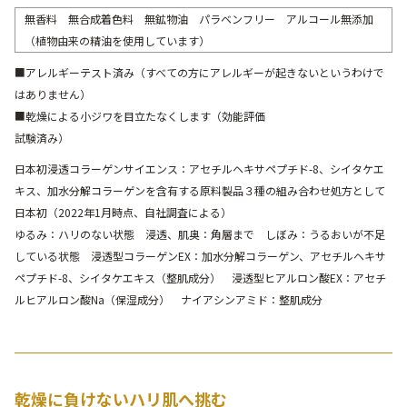
無香料 無合成着色料 無鉱物油 パラベンフリー アルコール無添加
（植物由来の精油を使用しています）
■アレルギーテスト済み（すべての方にアレルギーが起きないというわけで
はありません）
■乾燥による小ジワを目立たなくします（効能評価
試験済み）
日本初浸透コラーゲンサイエンス：アセチルヘキサペプチド-8、シイタケエ
キス、加水分解コラーゲンを含有する原料製品３種の組み合わせ処方として
日本初（2022年1月時点、自社調査による）
ゆるみ：ハリのない状態 浸透、肌奥：角層まで しぼみ：うるおいが不足
している状態 浸透型コラーゲンEX：加水分解コラーゲン、アセチルヘキサ
ペプチド-8、シイタケエキス（整肌成分） 浸透型ヒアルロン酸EX：アセチ
ルヒアルロン酸Na（保湿成分） ナイアシンアミド：整肌成分
乾燥に負けないハリ肌へ挑む