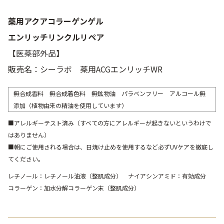
薬用アクアコラーゲンゲル
エンリッチリンクルリペア
【
医薬部外品
】
販売名：シーラボ 薬用ACGエンリッチWR
無合成香料 無合成着色料 無鉱物油 パラベンフリー アルコール無
添加（植物由来の精油を使用しています）
■アレルギーテスト済み（すべての方にアレルギーが起きないというわけで
はありません）
■朝にご使用される場合は、日焼け止めを使用するなど必ずUVケアを徹底し
てください。
レチノール：レチノール油液（整肌成分） ナイアシンアミド：有効成分
コラーゲン：加水分解コラーゲン末（整肌成分）