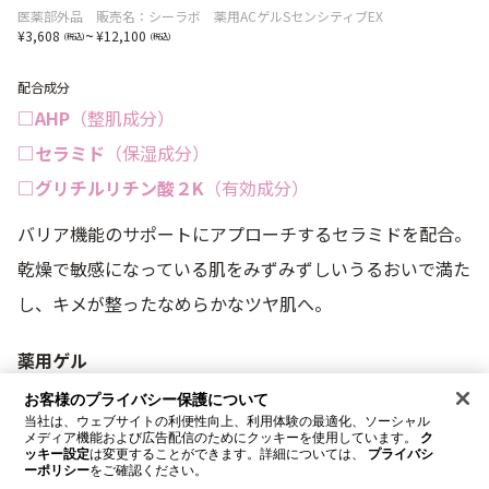
医薬部外品 販売名：シーラボ 薬用ACゲルSセンシティブEX
~
3,608
12,100
配合成分
□AHP
（整肌成分）
□セラミド
（保湿成分）
□グリチルリチン酸２K
（有効成分）
バリア機能のサポートにアプローチするセラミドを配合。
乾燥で敏感になっている肌をみずみずしいうるおいで満た
し、キメが整ったなめらかなツヤ肌へ。
薬用ゲル
センシティブEX
お客様のプライバシー保護について
当社は、ウェブサイトの利便性向上、利用体験の最適化、ソーシャル
【医薬部外品】
メディア機能および広告配信のためにクッキーを使用しています。
ク
ッキー設定
は変更することができます。詳細については、
プライバシ
販売名：シーラボ 薬用ACゲルSセンシティブEX
ーポリシー
をご確認ください。