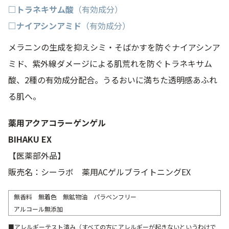
□トラネキサム酸
（有効成分）
□ナイアシンアミド
（有効成分）
メラニンの生成を抑えシミ・そばかすを防ぐナイアシンア
ミド、紫外線ダメージによる肌荒れを防ぐトラネキサム
酸、2種の有効成分配合。うるおいに満ちた透明感あふれ
る肌へ。
薬用アクアコラーゲンゲル
BIHAKU EX
【医薬部外品】
販売名：シーラボ 薬用ACゲルブライトニングEX
無香料 無着色 無鉱物油 パラベンフリー
アルコール無添加
■アレルギーテスト済み（すべての方にアレルギーが起きないというわけで