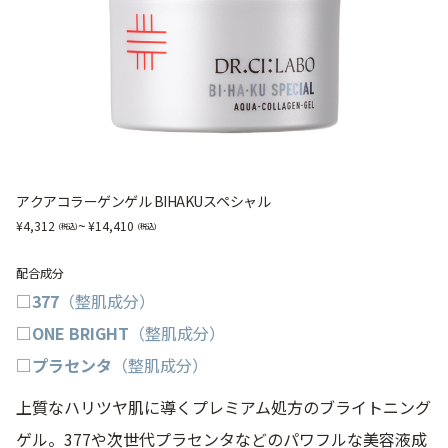
アクアコラーゲンゲル BIHAKUスペシャル
~
4,312
14,410
配合成分
□377
（整肌成分）
□ONE BRIGHT
（整肌成分）
□プラセンタ
（整肌成分）
上質なハリツヤ肌に導くプレミアム処方のブライトニング
ゲル。377や次世代プラセンタなどのパワフルな美容液成