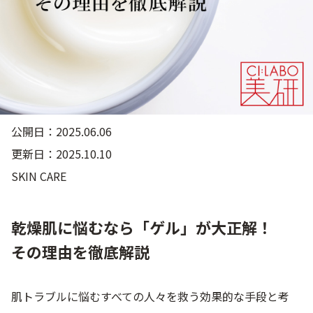
ゲル
クリーム
UVケア
マスク
商品カテゴリーから探す TOP
公開日：2025.06.06
更新日：2025.10.10
プロダクトラインから探す
SKIN CARE
VC100ライン
エンリッチリフトライン
エンリッチ
メディカリフトライン
センシティブライン
モイスチャーライン
ブライトニングライン
乾燥肌に悩むなら「ゲル」が大正解！
その理由を徹底解説
プロダクトライン TOP
肌トラブルに悩むすべての人々を救う効果的な手段と考
お悩みから探す