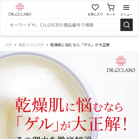
お気に入り
カート
メニュー
ログイン
新規会員登録
マイページ
TOP
美肌コラムTOP
乾燥肌に悩むなら「ゲル」が大正解
スキンケア
商品カテゴリーから探す
メイク落とし
洗顔
角質・導入美容液
化粧水
乳液
美容液