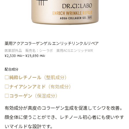
薬用アクアコラーゲンゲル エンリッチリンクルリペア
医薬部外品 販売名：シーラボ 薬用ACGエンリッチWR
~
2,530
19,690
配合成分
□純粋レチノール
（整肌成分）
□ナイアシンアミド
（有効成分）
□コラーゲン
（保湿成分）
有効成分が真皮のコラーゲン生成を促進してシワを改善。
顔全体に使うことができ、レチノール初心者にも使いやす
いマイルドな設計です。