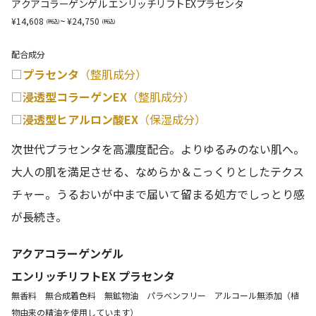
アクアコラーゲンゲル エンリッチリフトEXプラセンタ
~
14,608
24,750
配合成分
□プラセンタ
（整肌成分）
□浸透型コラーゲンEX
（整肌成分）
□浸透型ヒアルロン酸EX
（保湿成分）
次世代プラセンタを高濃度配合。よりゆるみのない肌へ。
大人の肌を満足させる、なめらか＆こっくりとしたテクス
チャー。うるおいが中まで届いて留まる処方でしっとり感
が長続き。
アクアコラーゲンゲル
エンリッチリフトEX プラセンタ
無香料 無合成着色料 無鉱物油 パラベンフリー アルコール無添加（植
物由来の精油を使用しています）