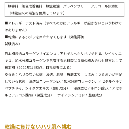
無香料 無合成着色料 無鉱物油 パラベンフリー アルコール無添加
（植物由来の精油を使用しています）
■アレルギーテスト済み（すべての方にアレルギーが起きないというわけで
はありません）
■乾燥による小ジワを目立たなくします（効能評価
試験済み）
日本初浸透コラーゲンサイエンス：アセチルヘキサペプチド-8、シイタケエ
キス、加水分解コラーゲンを含有する原料製品３種の組み合わせ処方として
日本初（2022年1月時点、自社調査による）
ゆるみ：ハリのない状態 浸透、肌奥：角層まで しぼみ：うるおいが不足
している状態 浸透型コラーゲンEX：加水分解コラーゲン、アセチルヘキサ
ペプチド-8、シイタケエキス（整肌成分） 浸透型ヒアルロン酸EX：アセチ
ルヒアルロン酸Na（保湿成分） ナイアシンアミド：整肌成分
乾燥に負けないハリ肌へ挑む