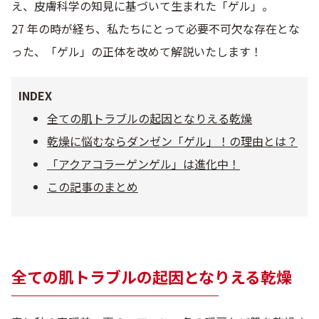
え、皮膚科学の知見に基づいて生まれた「ゲル」。
乾燥
くすみ
27 年の時が経ち、私たちにとって必要不可欠な存在とな
った、「ゲル」の正体を改めて解説いたします！
シミ・そばかす
ゆるみ・ハリ
INDEX
シワ
毛穴・キメ
全ての肌トラブルの起因となりえる乾燥
乾燥に悩むならダンゼン「ゲル」！の理由とは？
敏感・肌あれ
日焼け
「アクアコラーゲンゲル」は進化中！
この記事のまとめ
お悩みから探す TOP
全ての肌トラブルの起因となりえる乾燥
トライアルキット