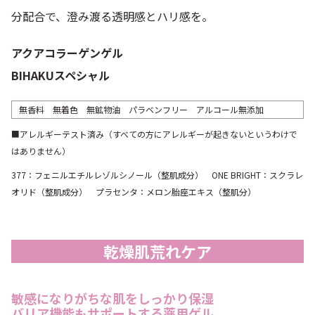
分配合で、澄み渡る透明感とハリ感を。
アクアコラーゲンゲル
BIHAKUスペシャル
無香料 無着色 無鉱物油 パラベンフリー アルコール無添加
■アレルギーテスト済み（すべての方にアレルギーが起きないというわけで
はありません）
377：フェニルエチルレゾルシノール（整肌成分） ONE BRIGHT：スクラレ
オリド（整肌成分） プラセンタ：メロン胎座エキス（整肌分）
乾燥肌荒れケア
敏感になりがちな肌をしっかり保湿
バリア機能もサポートする薬用ゲル