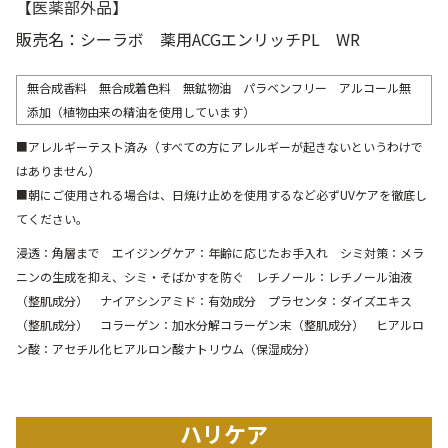
【
医薬部外品
】
販売名：シーラボ 薬用ACGエンリッチPL WR
無合成香料 無合成着色料 無鉱物油 パラベンフリー アルコール無
添加（植物由来の精油を使用しています）
■アレルギーテスト済み（すべての方にアレルギーが起きないというわけで
はありません）
■朝にご使用される場合は、日焼け止めを使用するなど必ずUVケアを徹底し
てください。
浸透：角層まで エイジングケア：年齢に応じたお手入れ シミ対策：メラ
ニンの生成を抑え、シミ・そばかすを防ぐ レチノール：レチノール油液
（整肌成分） ナイアシンアミド：有効成分 プラセンタ：ダイズエキス
（整肌成分） コラーゲン：加水分解コラーゲン末（整肌成分） ヒアルロ
ン酸：アセチル化ヒアルロン酸ナトリウム（保湿成分）
ハリケア