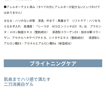
■アレルギーテスト済み（すべての方にアレルギーが起きないというわけで
はありません）
ゆるみ：ハリのない状態 浸透、中まで：角層まで リフトケア：ハリを与
えるお手入れ 高濃度：「シーラボ ACGエンリッチLEX R」比 プラセン
タ：メロン胎座エキス（整肌成分） 浸透型コラーゲンEX：加水分解コラー
ゲン、アセチルヘキサペプチド-8、シイタケエキス（整肌成分） 浸透型ヒ
アルロン酸EX：アセチルヒアルロン酸Na（保湿成分）
ブライトニングケア
肌奥までハリ感で満たす
二刀流美白ゲル