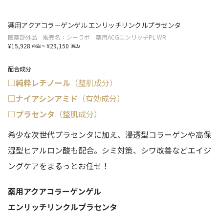
薬用アクアコラーゲンゲル エンリッチリンクルプラセンタ
医薬部外品 販売名：シーラボ 薬用ACGエンリッチPL WR
~
15,928
29,150
配合成分
□純粋レチノール
（整肌成分）
□ナイアシンアミド
（有効成分）
□プラセンタ
（整肌成分）
希少な次世代プラセンタに加え、浸透型コラーゲンや高保
湿型ヒアルロン酸も配合。シミ対策、シワ改善などエイジ
ングケアをまるっとお任せ！
薬用アクアコラーゲンゲル
エンリッチリンクルプラセンタ