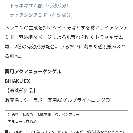
□トラネキサム酸
（有効成分）
□ナイアシンアミド
（有効成分）
メラニンの生成を抑えシミ・そばかすを防ぐナイアシンア
ミド、紫外線ダメージによる肌荒れを防ぐトラネキサム
酸、2種の有効成分配合。うるおいに満ちた透明感あふれ
る肌へ。
薬用アクアコラーゲンゲル
BIHAKU EX
【医薬部外品】
販売名：シーラボ 薬用ACゲルブライトニングEX
無香料 無着色 無鉱物油 パラベンフリー
アルコール無添加
■アレルギーテスト済み（すべての方にアレルギーが起きないというわけで