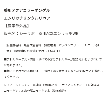
薬用アクアコラーゲンゲル
エンリッチリンクルリペア
【
医薬部外品
】
販売名：シーラボ 薬用ACGエンリッチWR
無合成香料 無合成着色料 無鉱物油 パラベンフリー アルコール無
添加（植物由来の精油を使用しています）
■アレルギーテスト済み（すべての方にアレルギーが起きないというわけで
はありません）
■朝にご使用される場合は、日焼け止めを使用するなど必ずUVケアを徹底し
てください。
レチノール：レチノール油液（整肌成分） ナイアシンアミド：有効成分
コラーゲン：加水分解コラーゲン末（整肌成分）