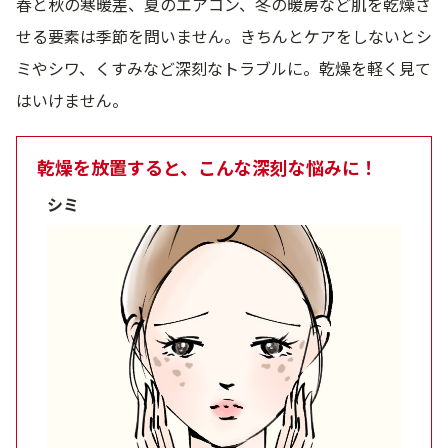
春と秋の寒暖差、夏のエアコン、冬の暖房など肌を乾燥さ
ベストコスメ受賞商品
せる要素は季節を問いません。きちんとケアをしないとシ
ミやシワ、くすみなど深刻なトラブルに。乾燥を軽く見て
はいけません。
メイク・ボディ・ヘアケア
乾燥を放置すると、こんな深刻な悩みに！
キャンペーン情報
シミ
通販限定商品
クーポン＆ポイント
アウトレット商品