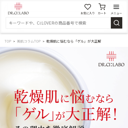
お気に入り
カート
メニュー
ログイン
新規会員登録
マイページ
TOP
美肌コラムTOP
乾燥肌に悩むなら「ゲル」が大正解
スキンケア
商品カテゴリーから探す
メイク落とし
洗顔
角質・導入美容液
化粧水
乳液
美容液