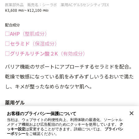
医薬部外品 販売名：シーラボ 薬用ACゲルSセンシティブEX
~
3,608
12,100
配合成分
□AHP
（整肌成分）
□セラミド
（保湿成分）
□グリチルリチン酸２K
（有効成分）
バリア機能のサポートにアプローチするセラミドを配合。
乾燥で敏感になっている肌をみずみずしいうるおいで満た
し、キメが整ったなめらかなツヤ肌へ。
薬用ゲル
センシティブEX
お客様のプライバシー保護について
当社は、ウェブサイトの利便性向上、利用体験の最適化、ソーシャル
【医薬部外品】
メディア機能および広告配信のためにクッキーを使用しています。
ク
ッキー設定
は変更することができます。詳細については、
プライバシ
販売名：シーラボ 薬用ACゲルSセンシティブEX
ーポリシー
をご確認ください。