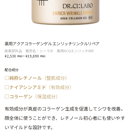
薬用アクアコラーゲンゲル エンリッチリンクルリペア
医薬部外品 販売名：シーラボ 薬用ACGエンリッチWR
~
2,530
19,690
配合成分
□純粋レチノール
（整肌成分）
□ナイアシンアミド
（有効成分）
□コラーゲン
（保湿成分）
有効成分が真皮のコラーゲン生成を促進してシワを改善。
顔全体に使うことができ、レチノール初心者にも使いやす
いマイルドな設計です。