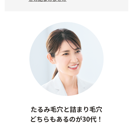
定期便
定期便
ブランド情報
ショッピングガイド
お電話でもご注文いただけます
0120-371-217
たるみ毛穴と詰まり毛穴
9時〜21時 / 年中無休
どちらもあるのが30代！