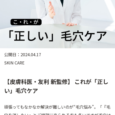
ゲル
クリーム
UVケア
マスク
商品カテゴリーから探す TOP
公開日：2024.04.17
SKIN CARE
プロダクトラインから探す
VC100ライン
エンリッチリフトライン
エンリッチ
メディカリフトライン
センシティブライン
モイスチャーライン
ブライトニングライン
【皮膚科医・友利 新監修】 これが「正し
い」毛穴ケア
プロダクトライン TOP
頑張ってもなかなか解決が難しいのが“毛穴悩み”。「『毛
お悩みから探す