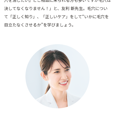
穴を消したい』とご相談に来られる方も多いですが毛穴は
決してなくなりません！」と、友利 新先生。毛穴につい
乾燥
くすみ
て「正しく知り」、「正しいケア」をして“いかに毛穴を
目立たなくさせるか”を学びましょう。
シミ・そばかす
ゆるみ・ハリ
シワ
毛穴・キメ
敏感・肌あれ
日焼け
お悩みから探す TOP
トライアルキット