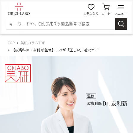
お気に入り
カート
メニュー
ログイン
新規会員登録
マイページ
TOP
美肌コラムTOP
【皮膚科医・友利 新監修】これが「正しい」毛穴ケア
スキンケア
商品カテゴリーから探す
メイク落とし
洗顔
角質・導入美容液
化粧水
乳液
美容液