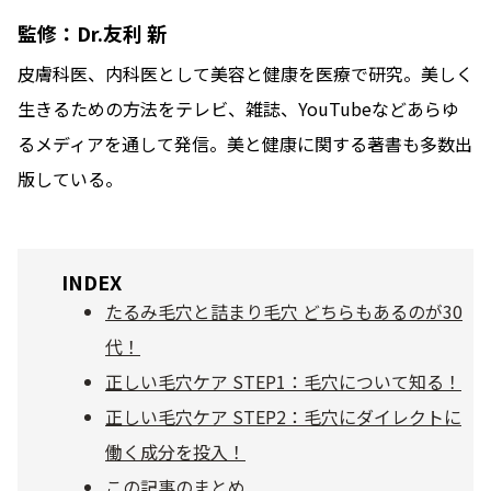
ベストコスメ受賞商品
監修：Dr.友利 新
皮膚科医、内科医として美容と健康を医療で研究。美しく
生きるための方法をテレビ、雑誌、YouTubeなどあらゆ
メイク・ボディ・ヘアケア
るメディアを通して発信。美と健康に関する著書も多数出
版している。
キャンペーン情報
通販限定商品
INDEX
たるみ毛穴と詰まり毛穴 どちらもあるのが30
代！
クーポン＆ポイント
正しい毛穴ケア STEP1：毛穴について知る！
正しい毛穴ケア STEP2：毛穴にダイレクトに
アウトレット商品
働く成分を投入！
この記事のまとめ