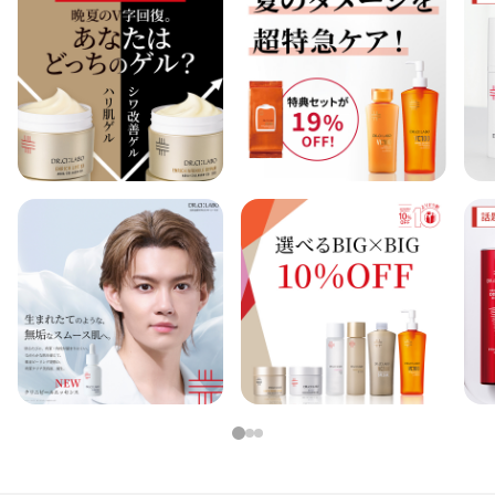
定期便
定期便
ブランド情報
ショッピングガイド
お電話でもご注文いただけます
0120-371-217
9時〜21時 / 年中無休
1
2
3