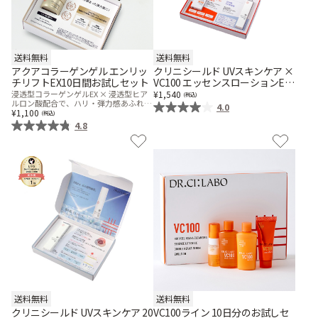
ゲル
クリーム
送料無料
送料無料
アクアコラーゲンゲル エンリッ
クリニシールド UVスキンケア ×
UVケア
マスク
チリフトEX10日間お試しセット
VC100 エッセンスローションEX
お試しセット
浸透型コラーゲンゲルEX × 浸透型ヒア
1,540
ルロン酸配合で、ハリ・弾力感あふれる
4.0
肌へ。
1,100
商品カテゴリーから探す TOP
4.8
プロダクトラインから探す
VC100ライン
エンリッチリフトライン
エンリッチ
メディカリフトライン
センシティブライン
モイスチャーライン
ブライトニングライン
プロダクトライン TOP
送料無料
送料無料
お悩みから探す
クリニシールド UVスキンケア 20
VC100ライン 10日分のお試しセ