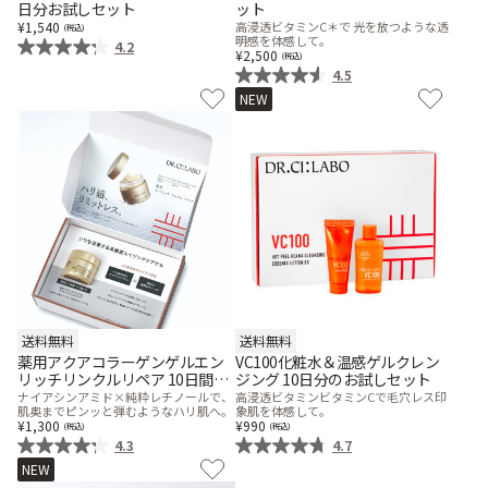
日分お試しセット
ット
1,540
高浸透ビタミンC＊で 光を放つような透
乾燥
くすみ
明感を体感して。
4.2
2,500
4.5
NEW
シミ・そばかす
ゆるみ・ハリ
シワ
毛穴・キメ
敏感・肌あれ
日焼け
お悩みから探す TOP
送料無料
送料無料
薬用アクアコラーゲンゲルエン
VC100化粧水＆温感ゲルクレン
リッチリンクルリペア 10日間お
ジング 10日分のお試しセット
試しセット
ナイアシンアミド×純粋レチノールで、
高浸透ビタミンビタミンCで毛穴レス印
肌奥までピンッと弾むようなハリ肌へ。
象肌を体感して。
トライアルキット
1,300
990
4.3
4.7
NEW