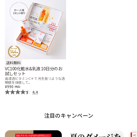
ベストコスメ受賞商品
メイク・ボディ・ヘアケア
キャンペーン情報
送料無料
VC100化粧水&乳液 10日分のお
通販限定商品
試しセット
高浸透ビタミンC＊で 光を放つような透
明感を体感して。
990
4.4
クーポン＆ポイント
注目のキャンペーン
アウトレット商品