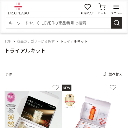
お気に入り
カート
メニュー
ログイン
新規会員登録
マイページ
TOP
商品カテゴリーから探す
トライアルキット
トライアルキット
スキンケア
並べ替え
7 件
商品カテゴリーから探す
メイク落とし
洗顔
NEW
角質・導入美容液
化粧水
乳液
美容液