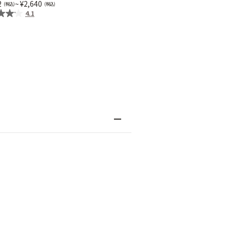
2
~
2,640
4.1