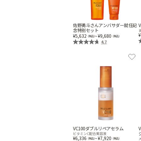
佐野勇斗さんアンバサダー就任記
念特別セット
5,632
~
9,680
4.7
VC100ダブルリペアセラム
ビタミンC配合美容液
6,336
~
7,920