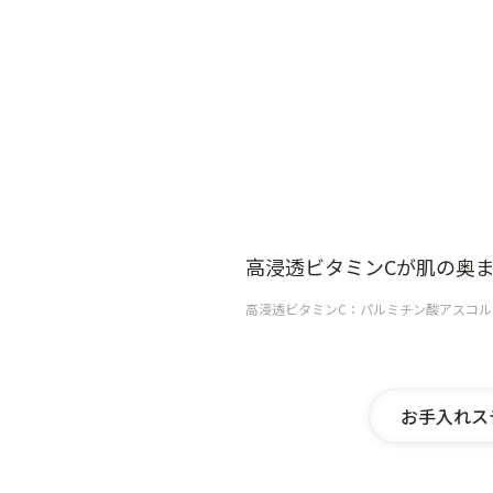
高浸透ビタミンCが肌の奥
高浸透ビタミンC：パルミチン酸アスコルビ
お手入れス