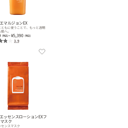
00エマルジョンEX
とともに使うことで、もっと透明
る肌へ。
9
~
5,390
3.9
00エッセンスローションEXフ
スマスク
ッセンスマスク