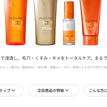
まで浸透し、毛穴・くすみ・キメをトータルケア。まる
ルリン酸3Na（整肌成分）/ 肌の奥：角層まで / 毛穴：乾燥による毛穴の目立つ肌
テップ
注目商品の特徴
こんな方