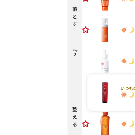
落
と
す
Step
2
いつも
整
え
る