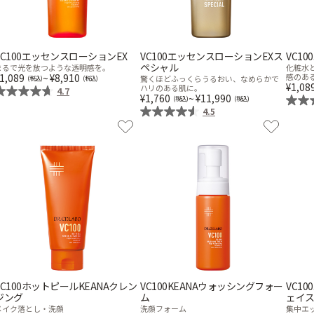
VC100エッセンスローションEX
VC100エッセンスローションEXス
VC1
ペシャル
まるで光を放つような透明感を。
化粧水
1,089
~
8,910
感のあ
驚くほどふっくらうるおい、なめらかで
1,08
ハリのある肌に。
4.7
1,760
~
11,990
4.5
VC100ホットピールKEANAクレン
VC100KEANAウォッシングフォー
VC1
ジング
ム
ェイ
メイク落とし・洗顔
洗顔フォーム
集中エ