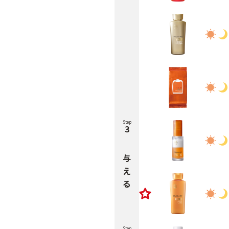
Step
3
与
え
る
Step