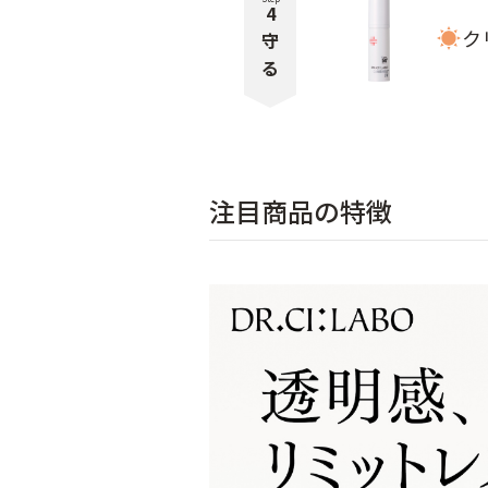
4
ク
守
る
注目商品の特徴