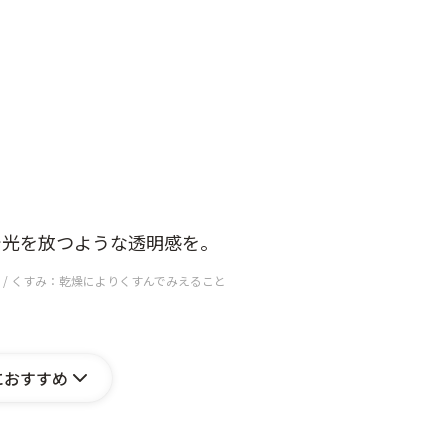
で光を放つような透明感を。
 / くすみ：乾燥によりくすんでみえること
におすすめ