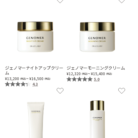
ゲル
クリーム
UVケア
マスク
商品カテゴリーから探す TOP
ジェノマーナイトアップクリー
ジェノマーモーニングクリーム
ム
~
12,320
15,400
プロダクトラインから探す
~
13,200
16,500
5.0
VC100ライン
エンリッチリフトライン
4.3
エンリッチ
メディカリフトライン
センシティブライン
モイスチャーライン
ブライトニングライン
プロダクトライン TOP
お悩みから探す