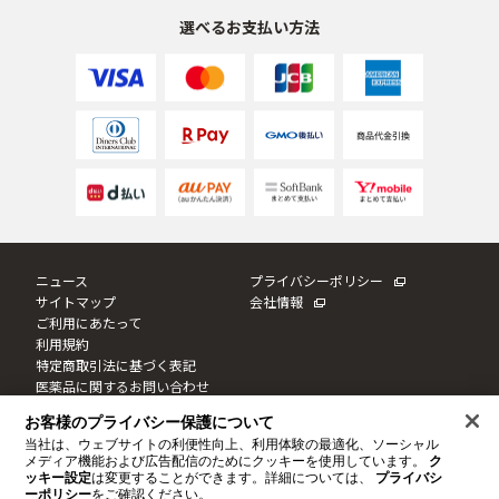
選べるお支払い方法
ニュース
プライバシーポリシー
サイトマップ
会社情報
ご利用にあたって
利用規約
特定商取引法に基づく表記
医薬品に関するお問い合わせ
Cookie設定
お客様のプライバシー保護について
当社は、ウェブサイトの利便性向上、利用体験の最適化、ソーシャル
メディア機能および広告配信のためにクッキーを使用しています。
ク
このサイトは日本国内に向けて制作しております。
ッキー設定
は変更することができます。詳細については、
プライバシ
このサイトならびにサイト内のコンテンツは、ドクターシーラボによって運営されています。
© JNTL Consumer Health K.K. 2020
-2026
ーポリシー
をご確認ください。