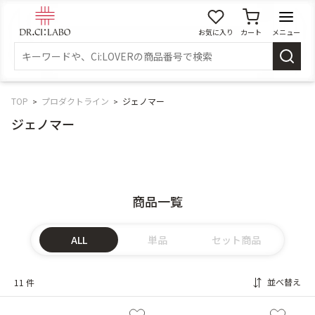
お気に入り
カート
メニュー
ログイン
新規会員登録
マイページ
TOP
プロダクトライン
ジェノマー
ジェノマー
スキンケア
商品カテゴリーから探す
商品一覧
メイク落とし
洗顔
ALL
単品
セット商品
角質・導入美容液
化粧水
並べ替え
11 件
乳液
美容液