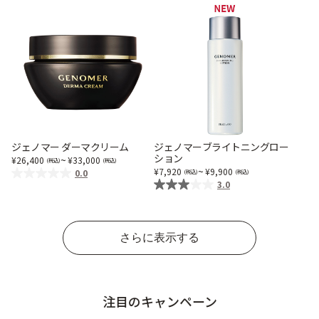
ベストコスメ受賞商品
ランキング商品
メイク・ボディ・ヘアケア
ジェノマー ダーマクリーム
ジェノマーブライトニングロー
ション
~
26,400
33,000
~
7,920
9,900
0.0
キャンペーン情報
3.0
通販限定商品
さらに表示する
クーポン＆ポイント
注目のキャンペーン