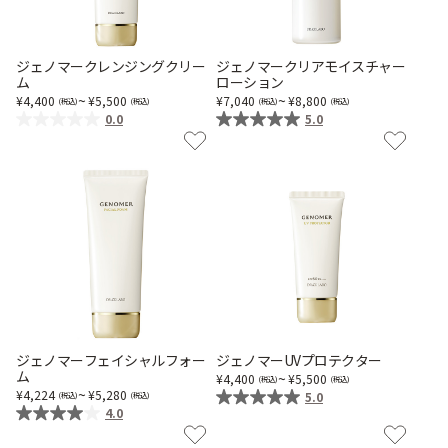
乾燥
くすみ
ジェノマークレンジングクリー
ジェノマークリアモイスチャー
ム
ローション
シミ・そばかす
ゆるみ・ハリ
~
~
4,400
5,500
7,040
8,800
0.0
5.0
シワ
毛穴・キメ
敏感・肌あれ
日焼け
お悩みから探す TOP
ジェノマーフェイシャルフォー
ジェノマーUVプロテクター
ム
~
4,400
5,500
トライアルキット
~
4,224
5,280
5.0
4.0